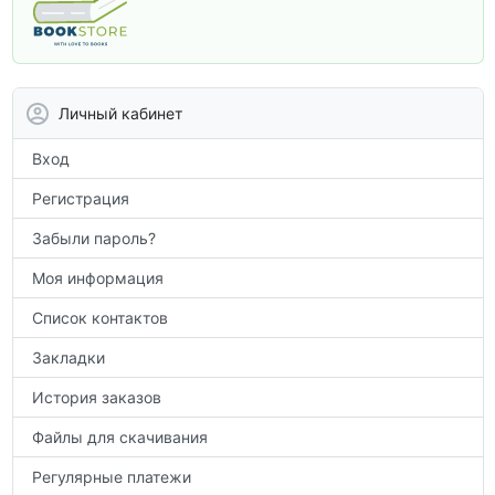
программы. В этом разделе собраны
учебники и пособия, которые помогут
вам углубить знания, подготовиться к
контрольным работам и итоговой
аттестации, а также расширить кругозор
Личный кабинет
по предметам.
Вход
Регистрация
Забыли пароль?
Моя информация
Список контактов
Закладки
История заказов
Файлы для скачивания
Регулярные платежи