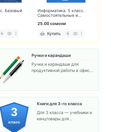
 5 класс.
Информатика для всех. 2
Термобумага 
ные и
класс. Рабочая тетрадь. В
аппаратов и ч
работы
2-х частях
мм (10 рулоно
70.00 сомони
38.00 сомони
Купить
Купить
Ручки и карандаши
Ручки и карандаши для
продуктивной работы в офисе
и учёбы.
Книги для 3-го класса
3
Для 3 класса — учебники и
канцтовары для
класс
углублённого обучения.