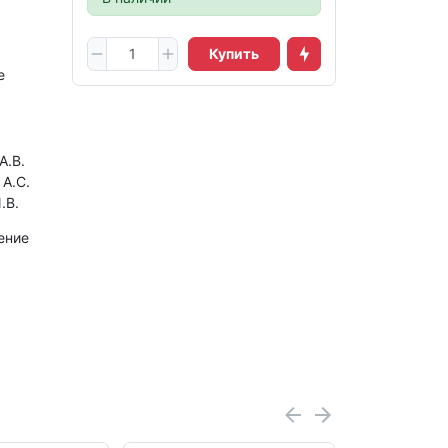
Купить
е
А.В.
 А.С.
.В.
ение