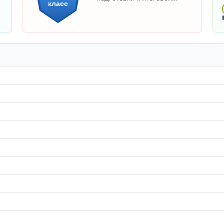
класс
аттестации и углублённого
изучения предметов 11
класса.