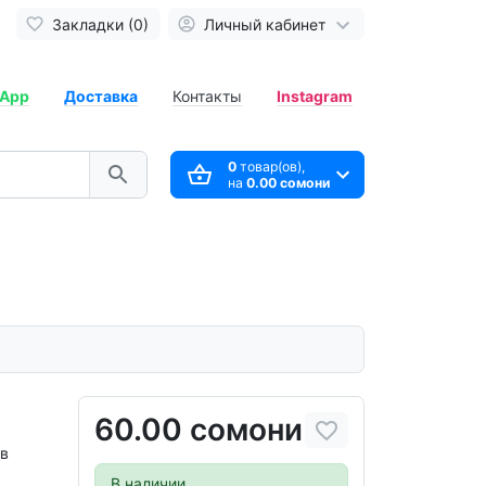
Закладки (0)
Личный кабинет
App
Доставка
Контакты
Instagram
0
товар(ов),
на
0.00 сомони
60.00 сомони
ов
В наличии