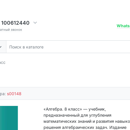
 100612440
Whats
ратный звонок
асс
ара:
s00148
«Алгебра. 8 класс» — учебник,
предназначенный для углубления
математических знаний и развития навык
решения алгебраических задач. Издание