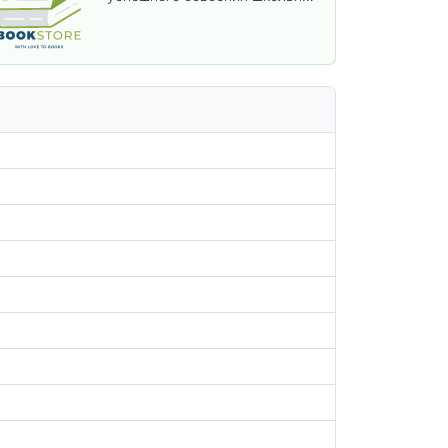
программы. В этом разделе
собраны учебники и пособия,
которые помогут вам углубить
знания, подготовиться к
контрольным работам и
итоговой аттестации, а также
расширить кругозор по
предметам.