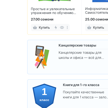
Литература. 6
лекательные
Информатика. 6 класс.
частях Полух
по обучению
Самостоятельные и
Журавлев, Ко
контрольные работы
25.00 сомони
75.00 сомони
Купить
Купить
Канцелярские товары
Канцелярские товары для
школы и офиса — всё для
удобства, учёбы и творчества
Книги для 1-го класса
1
Покупайте качественные
книги для 1 класса — залог
класс
уверенного и интересного
обучения вашего ребёнка!