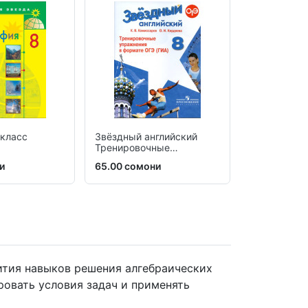
 класс
Звёздный английский
История Ро
Тренировочные
упражнения
и
65.00 сомони
89.00 сомо
ития навыков решения алгебраических
ровать условия задач и применять