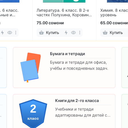
 класс. В 2-х
Химия. 8 класс. Базовый
Информатика.
ина, Коровина,
уровень
Самостоятель
ровин
контрольные 
65.00 сомони
25.00 сомони
Купить
Купить
Бумага и тетради
Бумага и тетради для офиса,
учёбы и повседневных задач.
.
Книги для 2-го класса
2
Учебники и тетради
адаптированы для детей с
класс
яркими иллюстрациями и
удобным шрифтом. Все