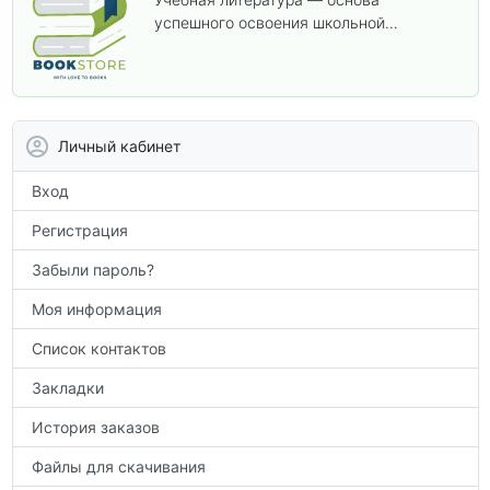
успешного освоения школьной
программы. В этом разделе собраны
учебники и пособия, которые помогут
вам углубить знания, подготовиться к
контрольным работам и итоговой
аттестации, а также расширить кругозор
Личный кабинет
по предметам.
Вход
Регистрация
Забыли пароль?
Моя информация
Список контактов
Закладки
История заказов
Файлы для скачивания