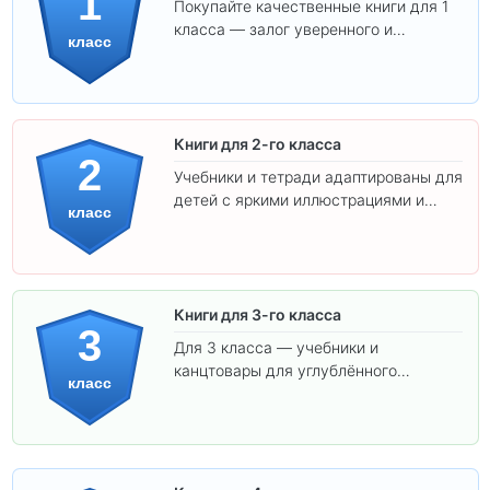
1
Покупайте качественные книги для 1
класса — залог уверенного и
класс
интересного обучения вашего
ребёнка!
Книги для 2-го класса
2
Учебники и тетради адаптированы для
детей с яркими иллюстрациями и
класс
удобным шрифтом. Все товары
соответствуют школьным стандартам.
Книги для 3-го класса
3
Для 3 класса — учебники и
канцтовары для углублённого
класс
обучения.