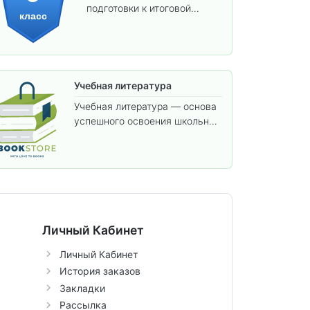
подготовки к итоговой
класс
аттестации и углублённого
изучения предметов.
Учебная литература
Учебная литература — основа
успешного освоения школьной
программы. В этом разделе
собраны учебники и пособия,
которые помогут вам углубить
знания, подготовиться к
контрольным работам и
итоговой аттестации, а также
расширить кругозор по
Личный Кабинет
предметам.
Личный Кабинет
История заказов
Закладки
Рассылка