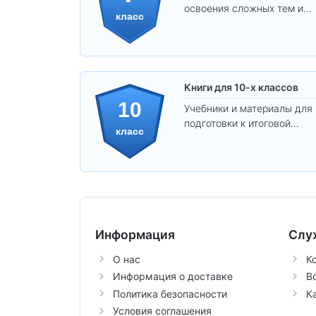
освоения сложных тем и
класс
развития
самостоятельности.
Книги для 10-х классов
10
Учебники и материалы для
подготовки к итоговой
класс
аттестации и углублённого
изучения предметов 10
класса.
Информация
Слу
О нас
К
Информация о доставке
В
Политика безопасности
К
Условия соглашения