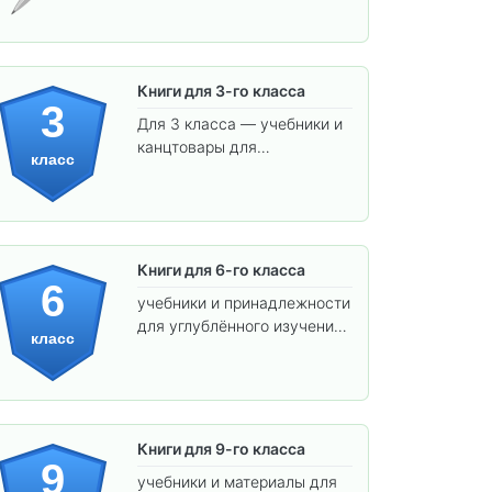
Книги для 3-го класса
3
Для 3 класса — учебники и
канцтовары для
класс
углублённого обучения.
Книги для 6-го класса
6
учебники и принадлежности
для углублённого изучения
класс
предметов и подготовки к
взрослой школе.
Книги для 9-го класса
9
учебники и материалы для