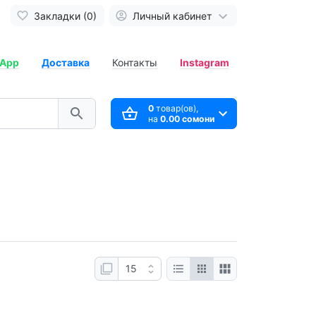
Закладки (0)
Личный кабинет
App
Доставка
Контакты
Instagram
0
товар(ов),
на
0.00 сомони