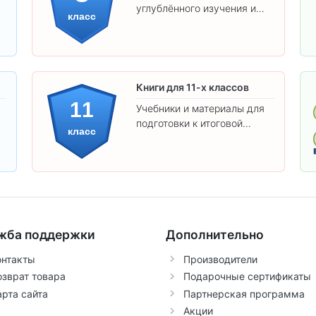
углублённого изучения и
класс
подготовки к экзаменам.
Книги для 11-х классов
11
Учебники и материалы для
подготовки к итоговой
класс
аттестации и углублённого
изучения предметов 11
класса.
жба поддержки
Дополнительно
онтакты
Производители
озврат товара
Подарочные сертификаты
арта сайта
Партнерская программа
Акции