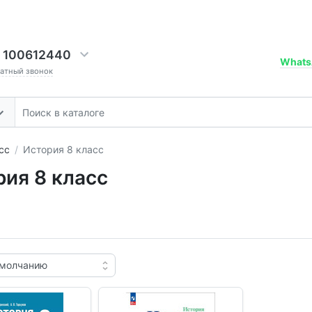
 100612440
Whats
ратный звонок
сс
История 8 класс
рия 8 класс