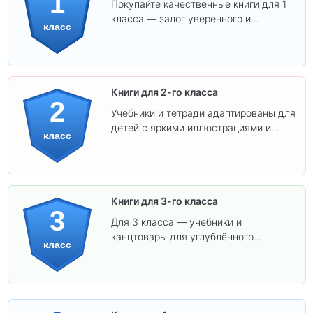
1
Покупайте качественные книги для 1
класса — залог уверенного и
класс
интересного обучения вашего
ребёнка!
Книги для 2-го класса
2
Учебники и тетради адаптированы для
детей с яркими иллюстрациями и
класс
удобным шрифтом. Все товары
соответствуют школьным стандартам.
Книги для 3-го класса
3
Для 3 класса — учебники и
канцтовары для углублённого
класс
обучения.