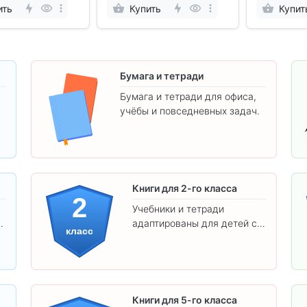
ить
Купить
Купит
Бумага и тетради
Бумага и тетради для офиса,
учёбы и повседневных задач.
.
Книги для 2-го класса
2
Учебники и тетради
адаптированы для детей с
класс
яркими иллюстрациями и
удобным шрифтом. Все
товары соответствуют
школьным стандартам.
Книги для 5-го класса