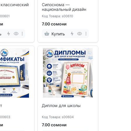
классический
Сипоснома —
национальный дизайн
s00601
Код Товара: s00610
ни
7.00 сомони
ь
Купить
т
Диплом для школы
s00603
Код Товара: s00604
ни
7.00 сомони