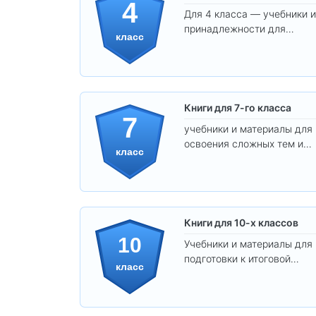
4
Для 4 класса — учебники и
принадлежности для
класс
уверенного освоения
программы.
Книги для 7-го класса
7
учебники и материалы для
освоения сложных тем и
класс
развития
самостоятельности.
Книги для 10-х классов
10
Учебники и материалы для
подготовки к итоговой
класс
аттестации и углублённого
изучения предметов 10
класса.