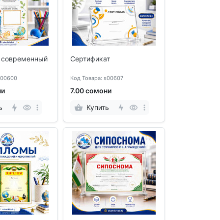
 современный
Сертификат
s00600
Код Товара: s00607
ни
7.00 сомони
ь
Купить