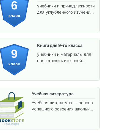
6
учебники и принадлежности
для углублённого изучения
класс
предметов и подготовки к
взрослой школе.
Книги для 9-го класса
9
учебники и материалы для
подготовки к итоговой
класс
аттестации и углублённого
изучения предметов.
Учебная литература
Учебная литература — основа
успешного освоения школьной
программы. В этом разделе
собраны учебники и пособия,
которые помогут вам углубить