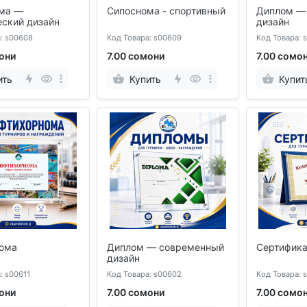
ма —
Сипоснома - спортивный
Диплом — 
еский дизайн
дизайн
: s00608
Код Товара: s00609
Код Товара: 
они
7.00 сомони
7.00 сомо
ить
Купить
Купит
ома
Диплом — современный
Сертифика
дизайн
: s00611
Код Товара: s00602
Код Товара: 
они
7.00 сомони
7.00 сомо