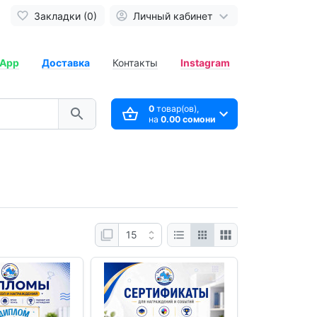
Закладки (0)
Личный кабинет
App
Доставка
Контакты
Instagram
0
товар(ов),
на
0.00 сомони