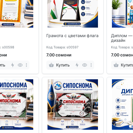
Грамота с цветами флага
Диплом —
дизайн
: s00598
Код Товара: s00597
Код Товара: 
они
7.00 сомони
7.00 сомо
ить
Купить
Купит