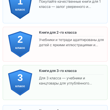
1
Покупайте качественные книги для 1
класса — залог уверенного и
класс
интересного обучения вашего
ребёнка!
Книги для 2-го класса
2
Учебники и тетради адаптированы для
детей с яркими иллюстрациями и
класс
удобным шрифтом. Все товары
соответствуют школьным стандартам.
Книги для 3-го класса
3
Для 3 класса — учебники и
канцтовары для углублённого
класс
обучения.