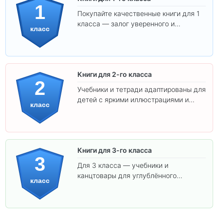
1
Покупайте качественные книги для 1
класса — залог уверенного и
класс
интересного обучения вашего
ребёнка!
Книги для 2-го класса
2
Учебники и тетради адаптированы для
детей с яркими иллюстрациями и
класс
удобным шрифтом. Все товары
соответствуют школьным стандартам.
Книги для 3-го класса
3
Для 3 класса — учебники и
канцтовары для углублённого
класс
обучения.