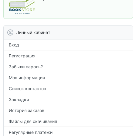
программы. В этом разделе собраны
учебники и пособия, которые помогут
вам углубить знания, подготовиться к
контрольным работам и итоговой
аттестации, а также расширить кругозор
Личный кабинет
по предметам.
Вход
Регистрация
Забыли пароль?
Моя информация
Список контактов
Закладки
История заказов
Файлы для скачивания
Регулярные платежи