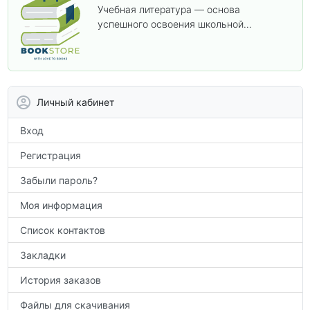
Учебная литература — основа
успешного освоения школьной
программы. В этом разделе собраны
учебники и пособия, которые помогут
вам углубить знания, подготовиться к
контрольным работам и итоговой
аттестации, а также расширить кругозор
Личный кабинет
по предметам.
Вход
Регистрация
Забыли пароль?
Моя информация
Список контактов
Закладки
История заказов
Файлы для скачивания