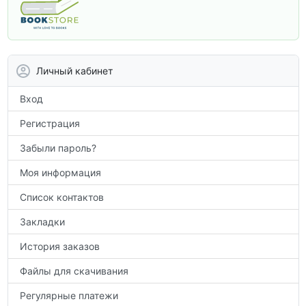
программы. В этом разделе собраны
учебники и пособия, которые помогут
вам углубить знания, подготовиться к
контрольным работам и итоговой
аттестации, а также расширить кругозор
Личный кабинет
по предметам.
Вход
Регистрация
Забыли пароль?
Моя информация
Список контактов
Закладки
История заказов
Файлы для скачивания
Регулярные платежи