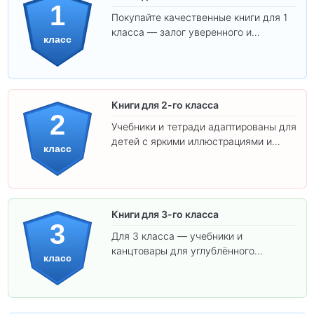
1
Покупайте качественные книги для 1
класса — залог уверенного и
класс
интересного обучения вашего
ребёнка!
Книги для 2-го класса
2
Учебники и тетради адаптированы для
детей с яркими иллюстрациями и
класс
удобным шрифтом. Все товары
соответствуют школьным стандартам.
Книги для 3-го класса
3
Для 3 класса — учебники и
канцтовары для углублённого
класс
обучения.