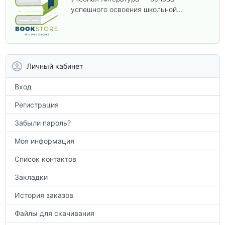
успешного освоения школьной
программы. В этом разделе собраны
учебники и пособия, которые помогут
вам углубить знания, подготовиться к
контрольным работам и итоговой
аттестации, а также расширить кругозор
Личный кабинет
по предметам.
Вход
Регистрация
Забыли пароль?
Моя информация
Список контактов
Закладки
История заказов
Файлы для скачивания