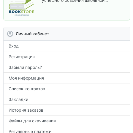
успешного освоения школьной
программы. В этом разделе собраны
учебники и пособия, которые помогут
вам углубить знания, подготовиться к
контрольным работам и итоговой
аттестации, а также расширить кругозор
Личный кабинет
по предметам.
Вход
Регистрация
Забыли пароль?
Моя информация
Список контактов
Закладки
История заказов
Файлы для скачивания
Регулярные платежи