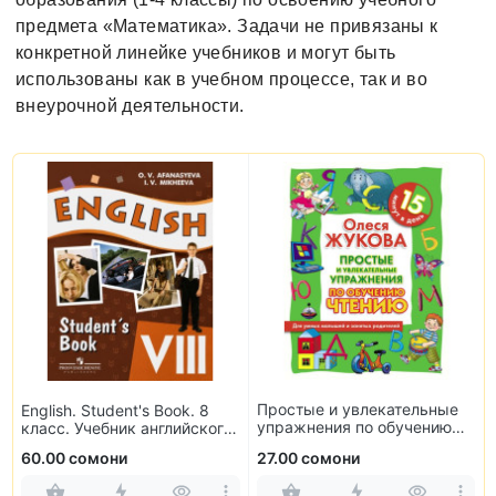
предмета «Математика». Задачи не привязаны к
конкретной линейке учебников и могут быть
использованы как в учебном процессе, так и во
внеурочной деятельности.
Химия. 8 класс. Базовый
8
Простые и увлекательные
уровень
ого
упражнения по обучению
чтению
27.00 сомони
65.00 сомони