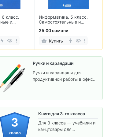
 6 класс.
Информатика. 5 класс.
Простые и ув
ьные и
Самостоятельные и
упражнения п
работы
контрольные работы
чтению
25.00 сомони
27.00 сомони
Купить
Купить
Ручки и карандаши
Ручки и карандаши для
продуктивной работы в офисе
и учёбы.
Книги для 3-го класса
3
Для 3 класса — учебники и
канцтовары для
класс
углублённого обучения.