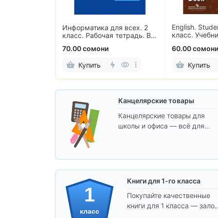
English. Stude
 для кассовых
Информатика для всех. 2
класс. Учебн
чеков 57×40
класс. Рабочая тетрадь. В
языка
ов)
2-х частях
и
70.00 сомони
60.00 сомон
Купить
Купить
Канцелярские товары
Канцелярские товары для
школы и офиса — всё для
удобства, учёбы и творчества
Книги для 1-го класса
1
Покупайте качественные
книги для 1 класса — залог
класс
уверенного и интересного