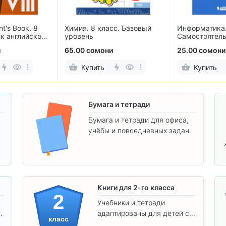
nt's Book. 8
Химия. 8 класс. Базовый
Информатика.
ик английского
уровень
Самостоятел
контрольные 
и
65.00 сомони
25.00 сомони
Купить
Купить
Бумага и тетради
Бумага и тетради для офиса,
учёбы и повседневных задач.
.
Книги для 2-го класса
2
Учебники и тетради
адаптированы для детей с
класс
яркими иллюстрациями и