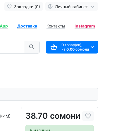
Закладки (0)
Личный кабинет
App
Доставка
Контакты
Instagram
0
товар(ов),
на
0.00 сомони
38.70 сомони
(КИМ)
В наличии