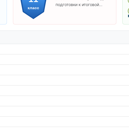
подготовки к итоговой
класс
аттестации и углублённого
изучения предметов 11
класса.