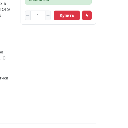
х в
М ОГЭ
о
Купить
на,
. С.
тика