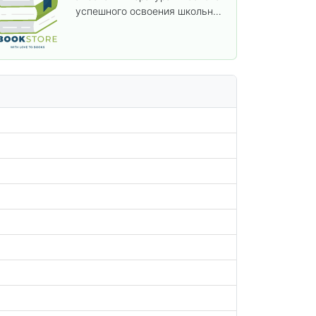
успешного освоения школьной
программы. В этом разделе
собраны учебники и пособия,
которые помогут вам углубить
знания, подготовиться к
контрольным работам и
итоговой аттестации, а также
расширить кругозор по
предметам.