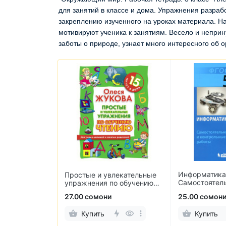
для занятий в классе и дома. Упражнения разраб
закреплению изученного на уроках материала. Н
мотивируют ученика к занятиям. Весело и непри
заботы о природе, узнает много интересного об 
Информатика.
 6 класс.
Простые и увлекательные
Самостоятел
ьные и
упражнения по обучению
контрольные
 работы
чтению
и
27.00 сомони
25.00 сомон
Купить
Купить