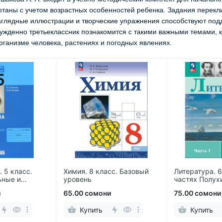
отаны с учетом возрастных особенностей ребенка. Задания перекли
аглядные иллюстрации и творческие упражнения способствуют под
нужденно третьеклассник познакомится с такими важными темами, 
организме человека, растениях и погодных явлениях.
 5 класс.
Химия. 8 класс. Базовый
Литература. 6
ьные и
уровень
частях Полух
 работы
Журавлев, Ко
и
65.00 сомони
75.00 сомони
Купить
Купить