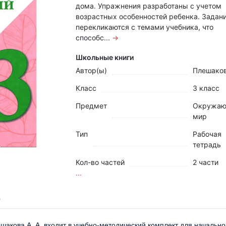
дома. Упражнения разработаны с учетом
возрастных особенностей ребенка. Задан
перекликаются с темами учебника, что
способс...
→
Школьные книги
Автор(ы)
Плешаков
Класс
3 класс
Предмет
Окружа
мир
Тип
Рабочая
тетрадь
Кол-во частей
2 части
...
шакова А. А. входит в учебно-методический комплект для начальн