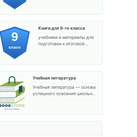
предметов и подготовки к
взрослой школе.
Книги для 9-го класса
9
учебники и материалы для
подготовки к итоговой
класс
аттестации и углублённого
изучения предметов.
Учебная литература
Учебная литература — основа
успешного освоения школьной
программы. В этом разделе
собраны учебники и пособия,
которые помогут вам углубить
знания, подготовиться к
контрольным работам и
итоговой аттестации, а также