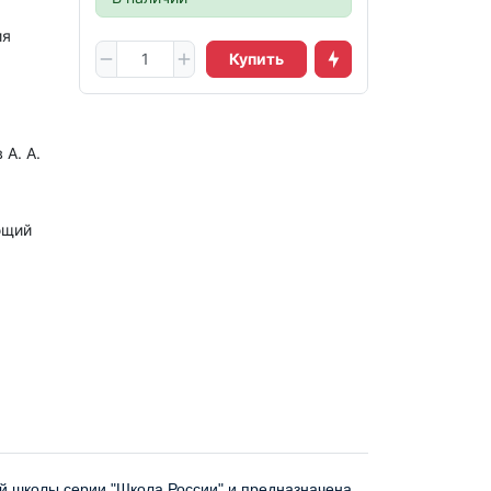
ия
Купить
 А. А.
ющий
ой школы серии "Школа России" и предназначена