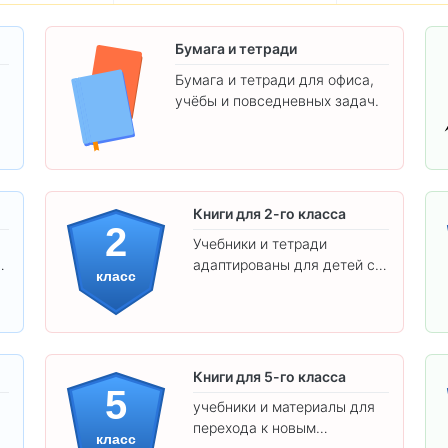
Бумага и тетради
Бумага и тетради для офиса,
учёбы и повседневных задач.
.
Книги для 2-го класса
2
Учебники и тетради
адаптированы для детей с
класс
яркими иллюстрациями и
удобным шрифтом. Все
товары соответствуют
школьным стандартам.
Книги для 5-го класса
5
учебники и материалы для
перехода к новым
класс