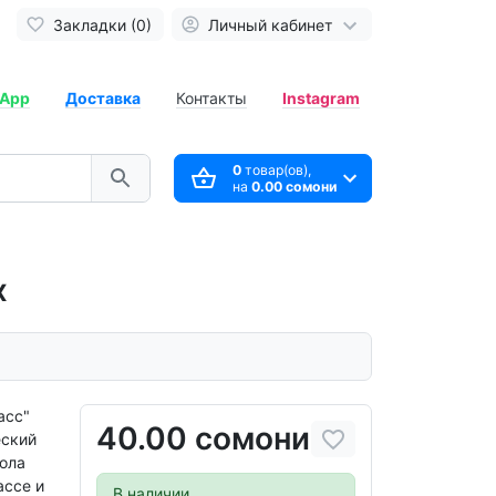
Закладки (0)
Личный кабинет
App
Доставка
Контакты
Instagram
0
товар(ов),
на
0.00 сомони
х
асс"
40.00 сомони
еский
ола
ассе и
В наличии