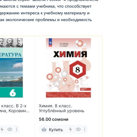
каются с темами учебника, что способствует
держанию интереса к учебному материалу и
как экологические проблемы и необходимость
 класс. В 2-х
Химия. 8 класс.
Термобумага 
ина, Коровина,
Углублённый уровень
аппаратов и 
ровин
мм (10 рулоно
56.00 сомони
38.00 сомони
Купить
Купить