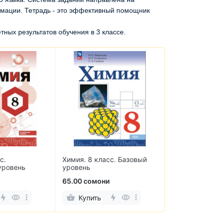
рмации. Тетрадь - это эффективный помощник
ных результатов обучения в 3 классе.
с.
Химия. 8 класс. Базовый
Информатика.
уровень
уровень
Самостоятель
контрольные 
65.00 сомони
25.00 сомони
Купить
Купить