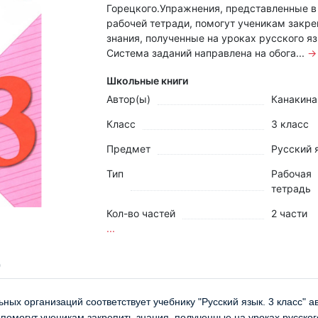
Горецкого.Упражнения, представленные в
рабочей тетради, помогут ученикам закре
знания, полученные на уроках русского я
Система заданий направлена на обога...
→
Школьные книги
Автор(ы)
Канакина 
Класс
3 класс
Предмет
Русский 
Тип
Рабочая
тетрадь
Кол-во частей
2 части
...
х организаций соответствует учебнику "Русский язык. 3 класс" авт
помогут ученикам закрепить знания, полученные на уроках русско