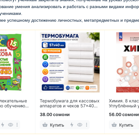
ование умения анализировать и работать с разными видами инфо
учениками.
лее успешному достижению личностных, метапредметных и предмет
лекательные
Термобумага для кассовых
Химия. 8 клас
по обучению
аппаратов и чеков 57×40
Углублённый 
мм (10 рулонов)
38.00 сомони
56.00 сомони
Купить
Купить