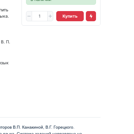
пить
зыка.
Купить
В. П.
язык
оров В.П. Канакиной, В.Г. Горецкого.
го языка. Система заданий направлена на