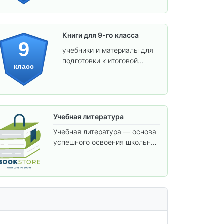
взрослой школе.
Книги для 9-го класса
9
учебники и материалы для
подготовки к итоговой
класс
аттестации и углублённого
изучения предметов.
Учебная литература
Учебная литература — основа
успешного освоения школьной
программы. В этом разделе
собраны учебники и пособия,
которые помогут вам углубить
знания, подготовиться к
контрольным работам и
итоговой аттестации, а также
расширить кругозор по