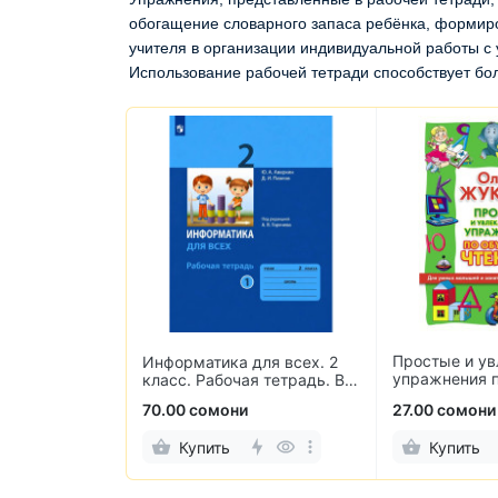
обогащение словарного запаса ребёнка, формир
учителя в организации индивидуальной работы с 
Использование рабочей тетради способствует бо
Простые и ув
ов по
Информатика для всех. 2
упражнения 
Счёт в
класс. Рабочая тетрадь. В
чтению
. 3 класс
2-х частях
70.00 сомони
27.00 сомони
Купить
Купить