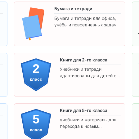
Бумага и тетради
Бумага и тетради для офиса,
учёбы и повседневных задач.
.
Книги для 2-го класса
2
Учебники и тетради
адаптированы для детей с
класс
яркими иллюстрациями и
удобным шрифтом. Все
товары соответствуют
школьным стандартам.
Книги для 5-го класса
5
учебники и материалы для
перехода к новым
класс
предметам и