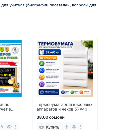
 для учителя (биографии писателей, вопросы для
для кассовых
Химия. 8 класс.
English. Studen
чеков 57×40
Углублённый уровень
класс. Учебни
ов)
языка
56.00 сомони
60.00 сомони
Купить
Купить