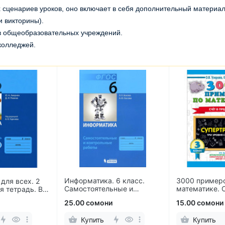
сценариев уроков, оно включает в себя дополнительный материал
и викторины).
в общеобразовательных учреждений.
 колледжей.
 6 класс.
3000 примеров по
Термобумага 
ьные и
математике. Счёт в
аппаратов и 
 работы
пределах 100. 3 класс
мм (10 рулон
и
15.00 сомони
38.00 сомони
Купить
Купить