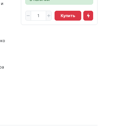
 и
Купить
нко
ра