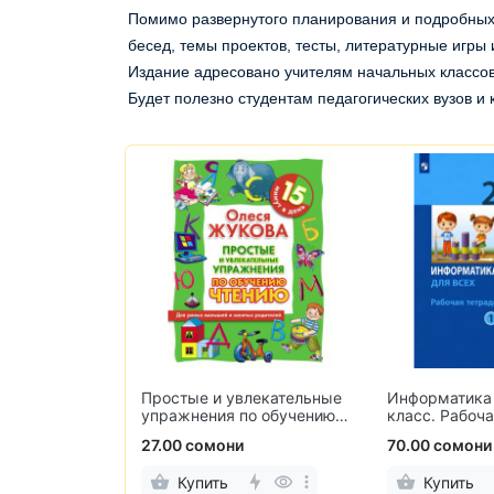
Помимо развернутого планирования и подробных 
бесед, темы проектов, тесты, литературные игры 
Издание адресовано учителям начальных классо
Будет полезно студентам педагогических вузов и
Информатика.
лекательные
Информатика для всех. 2
Самостоятел
по обучению
класс. Рабочая тетрадь. В
контрольные
2-х частях
70.00 сомони
25.00 сомон
Купить
Купить