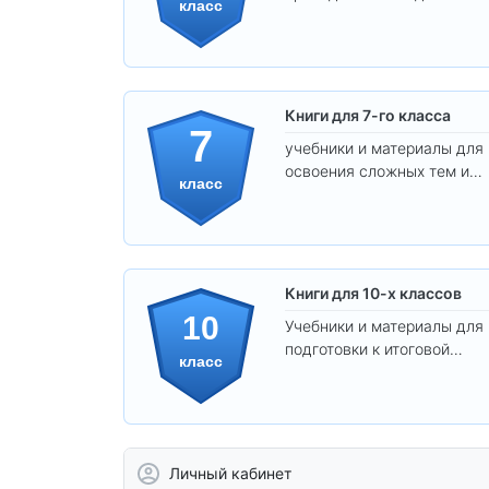
класс
уверенного освоения
программы.
Книги для 7-го класса
7
учебники и материалы для
освоения сложных тем и
класс
развития
самостоятельности.
Книги для 10-х классов
10
Учебники и материалы для
подготовки к итоговой
класс
аттестации и углублённого
изучения предметов 10
класса.
Личный кабинет