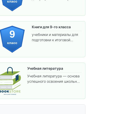
класс
предметов и подготовки к
взрослой школе.
Книги для 9-го класса
9
учебники и материалы для
подготовки к итоговой
класс
аттестации и углублённого
изучения предметов.
Учебная литература
Учебная литература — основа
успешного освоения школьной
программы. В этом разделе
собраны учебники и пособия,
которые помогут вам углубить
знания, подготовиться к
контрольным работам и
итоговой аттестации, а также