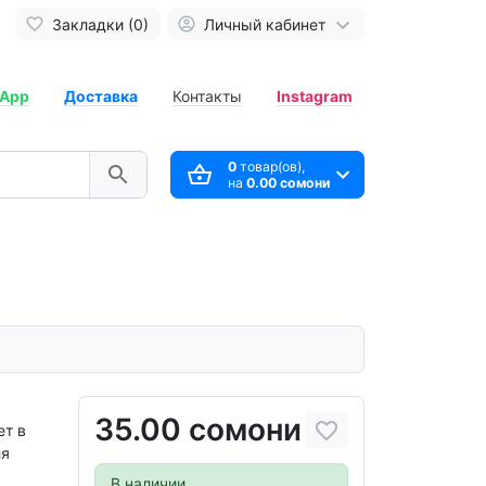
Закладки (0)
Личный кабинет
App
Доставка
Контакты
Instagram
0
товар(ов),
на
0.00 сомони
35.00 сомони
ет в
ля
В наличии