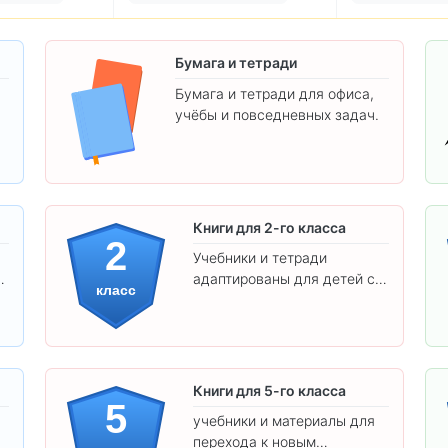
Бумага и тетради
Бумага и тетради для офиса,
учёбы и повседневных задач.
.
Книги для 2-го класса
2
Учебники и тетради
адаптированы для детей с
класс
яркими иллюстрациями и
удобным шрифтом. Все
товары соответствуют
школьным стандартам.
Книги для 5-го класса
5
учебники и материалы для
перехода к новым