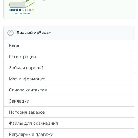
программы. В этом разделе собраны
учебники и пособия, которые помогут
вам углубить знания, подготовиться к
контрольным работам и итоговой
аттестации, а также расширить кругозор
Личный кабинет
по предметам.
Вход
Регистрация
Забыли пароль?
Моя информация
Список контактов
Закладки
История заказов
Файлы для скачивания
Регулярные платежи