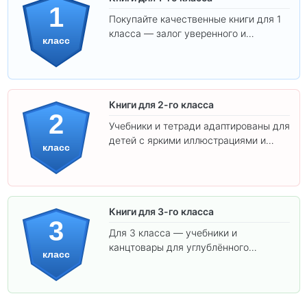
1
Покупайте качественные книги для 1
класса — залог уверенного и
класс
интересного обучения вашего
ребёнка!
Книги для 2-го класса
2
Учебники и тетради адаптированы для
детей с яркими иллюстрациями и
класс
удобным шрифтом. Все товары
соответствуют школьным стандартам.
Книги для 3-го класса
3
Для 3 класса — учебники и
канцтовары для углублённого
класс
обучения.