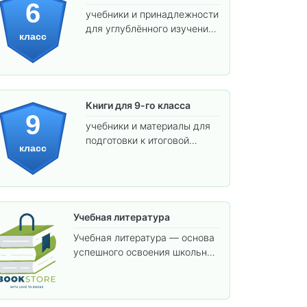
6
учебники и принадлежности
для углублённого изучения
класс
предметов и подготовки к
взрослой школе.
Книги для 9-го класса
9
учебники и материалы для
подготовки к итоговой
класс
аттестации и углублённого
изучения предметов.
Учебная литература
Учебная литература — основа
успешного освоения школьной
программы. В этом разделе
собраны учебники и пособия,
которые помогут вам углубить