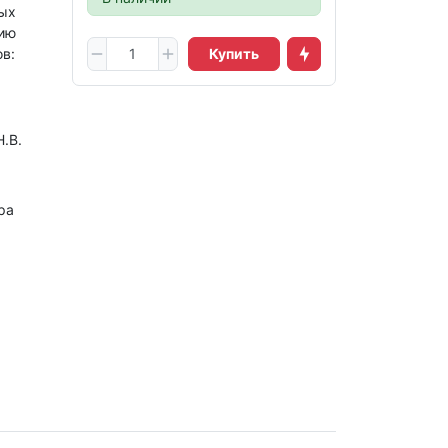
ых
тию
в:
Купить
.В.
ра