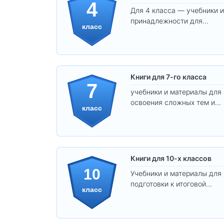
4
Для 4 класса — учебники и
принадлежности для
класс
уверенного освоения
программы.
Книги для 7-го класса
7
учебники и материалы для
освоения сложных тем и
класс
развития
самостоятельности.
Книги для 10-х классов
10
Учебники и материалы для
подготовки к итоговой
класс
аттестации и углублённого
изучения предметов 10
класса.