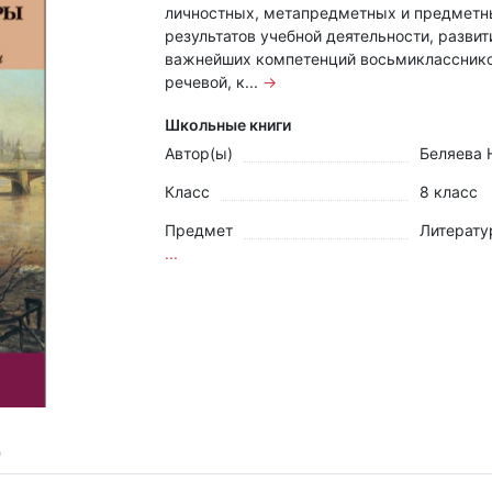
личностных, метапредметных и предметн
результатов учебной деятельности, разви
важнейших компетенций восьмикласснико
речевой, к...
→
Школьные книги
Автор(ы)
Беляева Н
Класс
8 класс
Предмет
Литерату
...