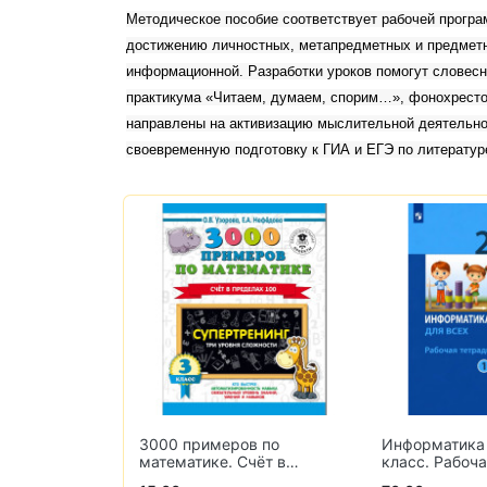
Методическое пособие соответствует рабочей програ
достижению личностных, метапредметных и предметн
информационной. Разработки уроков помогут словесн
практикума «Читаем, думаем, спорим…», фонохрестом
направлены на активизацию мыслительной деятельно
своевременную подготовку к ГИА и ЕГЭ по литератур
Простые и ув
ов по
Информатика для всех. 2
упражнения 
Счёт в
класс. Рабочая тетрадь. В
чтению
. 3 класс
2-х частях