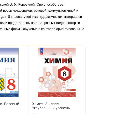
кцией В. Я. Коровиной. Оно способствует
й восьмиклассников: речевой, коммуникативной и
 для 8 класса: учебника, дидактических материалов
обии представлены занятия разных видов, которые
женные формы обучения и контроля ориентированы на
с.
English. Student's Book. 8
Литература. 6
уровень
класс. Учебник английского
частях Полухи
языка
Журавлев, Ко