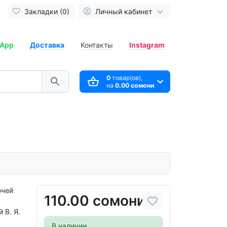
Закладки (0)
Личный кабинет
App
Доставка
Контакты
Instagram
0
товар(ов),
на
0.00 сомони
очей
110.00 сомони
 В. Я.
В наличии