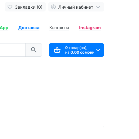
Закладки (0)
Личный кабинет
App
Доставка
Контакты
Instagram
0
товар(ов),
на
0.00 сомони