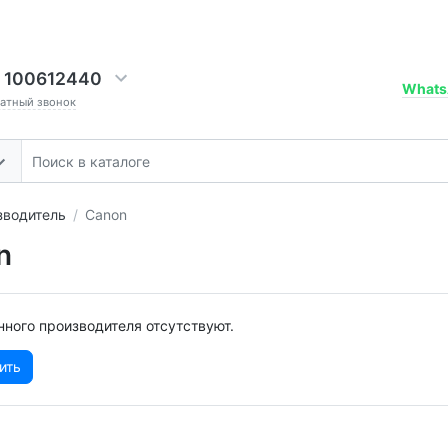
 100612440
Whats
ратный звонок
зводитель
Canon
n
ного производителя отсутствуют.
ить