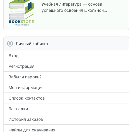
Учебная литература — основа
успешного освоения школьной
программы. В этом разделе собраны
учебники и пособия, которые помогут
вам углубить знания, подготовиться к
контрольным работам и итоговой
аттестации, а также расширить кругозор
Личный кабинет
по предметам.
Вход
Регистрация
Забыли пароль?
Моя информация
Список контактов
Закладки
История заказов
Файлы для скачивания