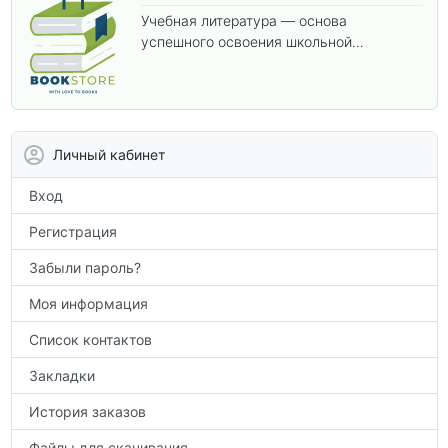
Учебная литература — основа
успешного освоения школьной
программы. В этом разделе собраны
учебники и пособия, которые помогут
вам углубить знания, подготовиться к
контрольным работам и итоговой
аттестации, а также расширить кругозор
Личный кабинет
по предметам.
Вход
Регистрация
Забыли пароль?
Моя информация
Список контактов
Закладки
История заказов
Файлы для скачивания