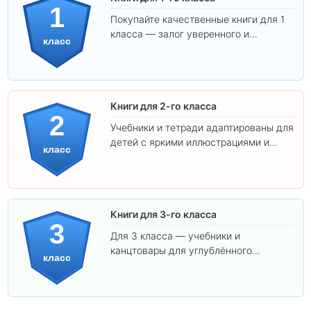
1
Покупайте качественные книги для 1
класса — залог уверенного и
класс
интересного обучения вашего
ребёнка!
Книги для 2-го класса
2
Учебники и тетради адаптированы для
детей с яркими иллюстрациями и
класс
удобным шрифтом. Все товары
соответствуют школьным стандартам.
Книги для 3-го класса
3
Для 3 класса — учебники и
канцтовары для углублённого
класс
обучения.