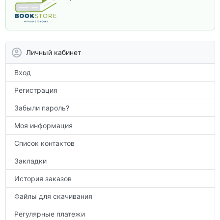
программы. В этом разделе собраны
учебники и пособия, которые помогут
вам углубить знания, подготовиться к
контрольным работам и итоговой
аттестации, а также расширить кругозор
Личный кабинет
по предметам.
Вход
Регистрация
Забыли пароль?
Моя информация
Список контактов
Закладки
История заказов
Файлы для скачивания
Регулярные платежи