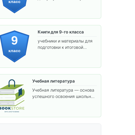
класс
предметов и подготовки к
взрослой школе.
Книги для 9-го класса
9
учебники и материалы для
подготовки к итоговой
класс
аттестации и углублённого
изучения предметов.
Учебная литература
Учебная литература — основа
успешного освоения школьной
программы. В этом разделе
собраны учебники и пособия,
которые помогут вам углубить
знания, подготовиться к
контрольным работам и
итоговой аттестации, а также