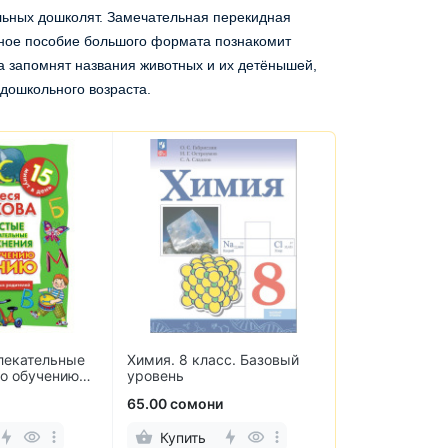
льных дошколят. Замечательная перекидная
очное пособие большого формата познакомит
а запомнят названия животных и их детёнышей,
 дошкольного возраста.
лекательные
Химия. 8 класс. Базовый
English. Studen
о обучению
уровень
класс. Учебни
языка
65.00 сомони
60.00 сомони
Купить
Купить