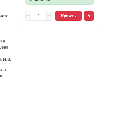
мата
Купить
ова
шева
а И.В.
ная
ра