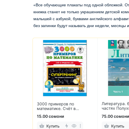
«Все обучающие плакаты под одной обложкой. О
книжка станет не только украшением детской ком
малышей с азбукой, буквами английского алфави
без запинки будут называть дни недели, месяцы и
Литература. 6
с.
3000 примеров по
частях Полух
уровень
математике. Счёт в
Журавлев, Ко
пределах 100. 3 класс
и
15.00 сомони
75.00 сомони
Купить
Купить