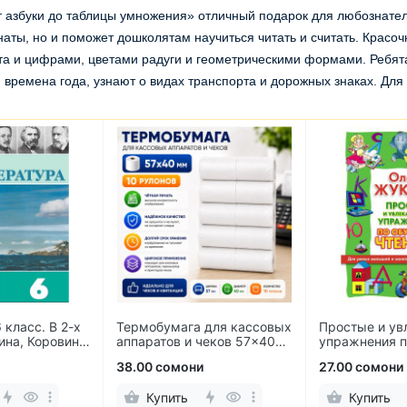
т азбуки до таблицы умножения» отличный подарок для любознате
наты, но и поможет дошколятам научиться читать и считать. Крас
та и цифрами, цветами радуги и геометрическими формами. Ребят
 времена года, узнают о видах транспорта и дорожных знаках. Для
 класс. В 2-х
Термобумага для кассовых
Простые и ув
ина, Коровина,
аппаратов и чеков 57×40
упражнения п
ровин
мм (10 рулонов)
чтению
38.00 сомони
27.00 сомони
Купить
Купить