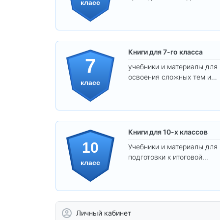
класс
уверенного освоения
программы.
Книги для 7-го класса
7
учебники и материалы для
освоения сложных тем и
класс
развития
самостоятельности.
Книги для 10-х классов
10
Учебники и материалы для
подготовки к итоговой
класс
аттестации и углублённого
изучения предметов 10
класса.
Личный кабинет