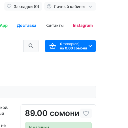
Закладки (0)
Личный кабинет
App
Доставка
Контакты
Instagram
0
товар(ов),
на
0.00 сомони
кой.
89.00 сомони
ый
 не
В наличии