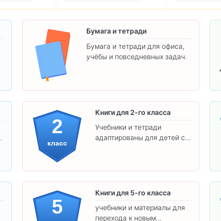
Бумага и тетради
Бумага и тетради для офиса,
учёбы и повседневных задач.
.
Книги для 2-го класса
2
Учебники и тетради
адаптированы для детей с
класс
яркими иллюстрациями и
удобным шрифтом. Все
товары соответствуют
школьным стандартам.
Книги для 5-го класса
5
учебники и материалы для
перехода к новым