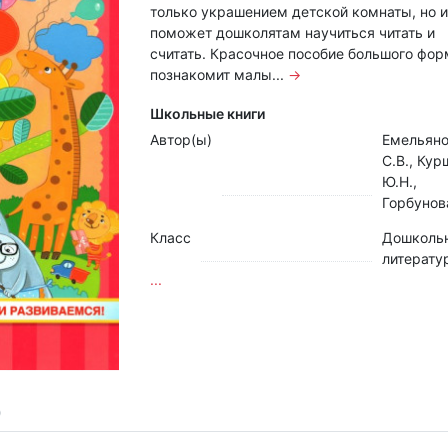
только украшением детской комнаты, но и
поможет дошколятам научиться читать и
считать. Красочное пособие большого фор
познакомит малы...
→
Школьные книги
Автор(ы)
Емельян
С.В., Кур
Ю.Н.,
Горбунов
Класс
Дошколь
литерату
...