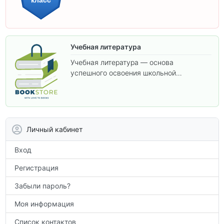
класс
изучения предметов 11 класса.
Учебная литература
Учебная литература — основа
успешного освоения школьной
программы. В этом разделе собраны
учебники и пособия, которые помогут
вам углубить знания, подготовиться к
контрольным работам и итоговой
аттестации, а также расширить кругозор
Личный кабинет
по предметам.
Вход
Регистрация
Забыли пароль?
Моя информация
Список контактов