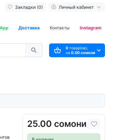
Закладки (0)
Личный кабинет
App
Доставка
Контакты
Instagram
0
товар(ов),
на
0.00 сомони
)
25.00 сомони
ентов
В наличии