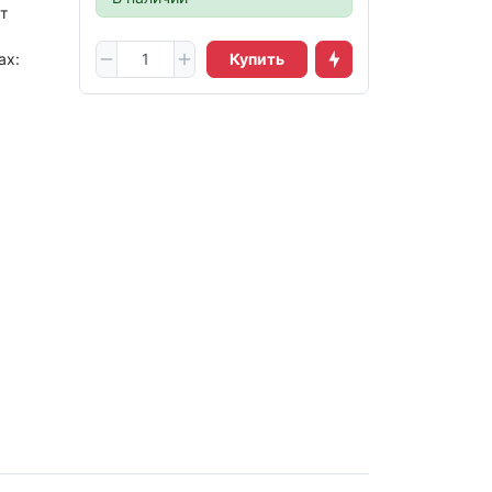
т
ах:
Купить