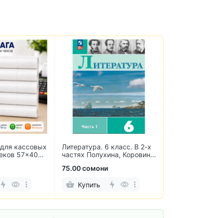
для кассовых
Литература. 6 класс. В 2-х
Информатика.
чеков 57×40
частях Полухина, Коровина,
Самостоятель
ов)
Журавлев, Коровин
контрольные 
75.00 сомони
25.00 сомони
Купить
Купить