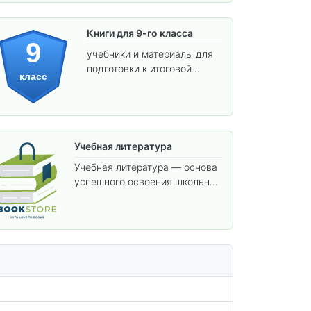
Книги для 9-го класса
9
учебники и материалы для
подготовки к итоговой
класс
аттестации и углублённого
изучения предметов.
Учебная литература
Учебная литература — основа
успешного освоения школьной
программы. В этом разделе
собраны учебники и пособия,
которые помогут вам углубить
знания, подготовиться к
контрольным работам и
итоговой аттестации, а также
расширить кругозор по
предметам.