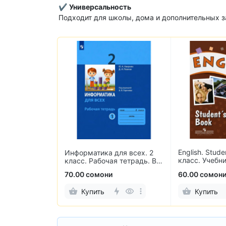
✔
Универсальность
Подходит для школы, дома и дополнительных з
English. Stude
с.
Информатика для всех. 2
класс. Учебн
уровень
класс. Рабочая тетрадь. В
языка
2-х частях
и
70.00 сомони
60.00 сомон
Купить
Купить