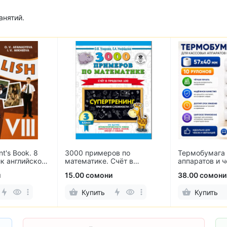
анятий.
nt's Book. 8
3000 примеров по
Термобумага 
ик английского
математике. Счёт в
аппаратов и 
пределах 100. 3 класс
мм (10 рулон
и
15.00 сомони
38.00 сомони
Купить
Купить