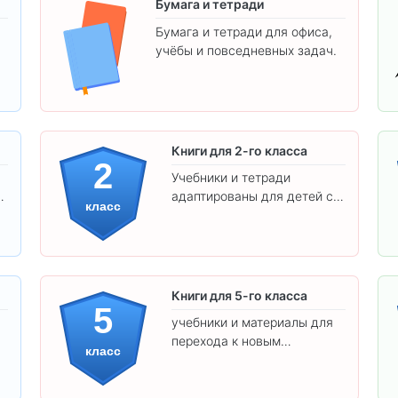
Бумага и тетради
Бумага и тетради для офиса,
учёбы и повседневных задач.
.
Книги для 2-го класса
2
Учебники и тетради
адаптированы для детей с
класс
яркими иллюстрациями и
удобным шрифтом. Все
товары соответствуют
школьным стандартам.
Книги для 5-го класса
5
учебники и материалы для
перехода к новым
класс
предметам и
самостоятельности.