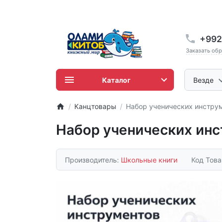
+992
Заказать об
Каталог
Везде
Канцтовары
Набор ученических инструм
Набор ученических инс
Производитель:
Школьные книги
Код Тов