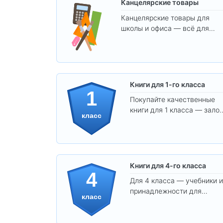
Канцелярские товары
Канцелярские товары для
школы и офиса — всё для
удобства, учёбы и творчества
Книги для 1-го класса
1
Покупайте качественные
книги для 1 класса — залог
класс
уверенного и интересного
обучения вашего ребёнка!
Книги для 4-го класса
4
Для 4 класса — учебники и
принадлежности для
класс
уверенного освоения
программы.