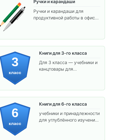
Ручки и карандаши
Ручки и карандаши для
продуктивной работы в офисе
и учёбы.
Книги для 3-го класса
3
Для 3 класса — учебники и
канцтовары для
класс
углублённого обучения.
Книги для 6-го класса
6
учебники и принадлежности
для углублённого изучения
класс
предметов и подготовки к
взрослой школе.