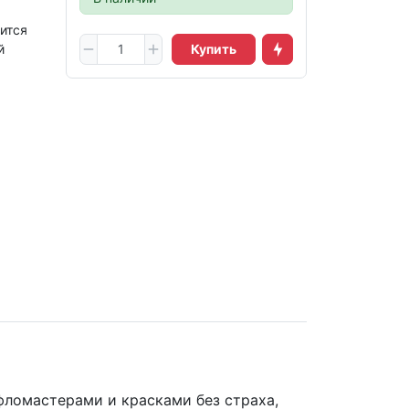
тится
й
Купить
фломастерами и красками без страха,