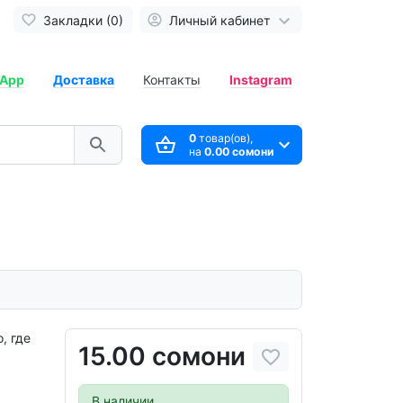
Закладки (0)
Личный кабинет
App
Доставка
Контакты
Instagram
0
товар(ов),
на
0.00 сомони
, где
15.00 сомони
В наличии