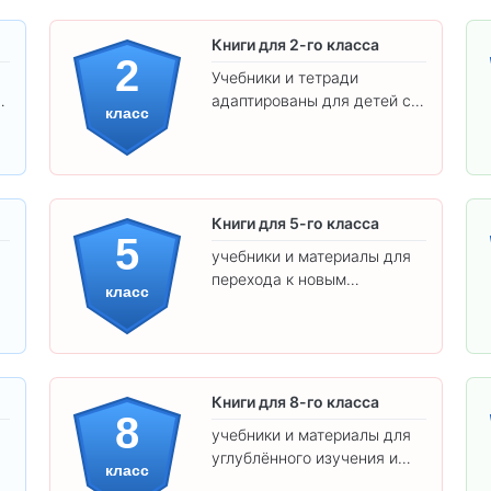
Книги для 2-го класса
2
Учебники и тетради
адаптированы для детей с
класс
яркими иллюстрациями и
удобным шрифтом. Все
товары соответствуют
школьным стандартам.
Книги для 5-го класса
5
учебники и материалы для
перехода к новым
класс
предметам и
самостоятельности.
Книги для 8-го класса
8
учебники и материалы для
углублённого изучения и
класс
подготовки к экзаменам.