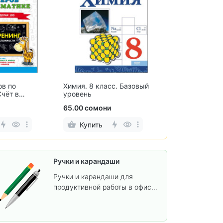
ов по
Химия. 8 класс. Базовый
Информатика 
Счёт в
уровень
класс. Рабоча
. 3 класс
2-х частях
65.00 сомони
70.00 сомони
Купить
Купить
Ручки и карандаши
Ручки и карандаши для
продуктивной работы в офисе
и учёбы.