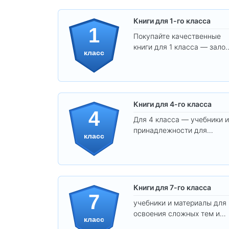
Книги для 1-го класса
1
Покупайте качественные
книги для 1 класса — залог
класс
уверенного и интересного
обучения вашего ребёнка!
Книги для 4-го класса
4
Для 4 класса — учебники и
принадлежности для
класс
уверенного освоения
программы.
Книги для 7-го класса
7
учебники и материалы для
освоения сложных тем и
класс
развития