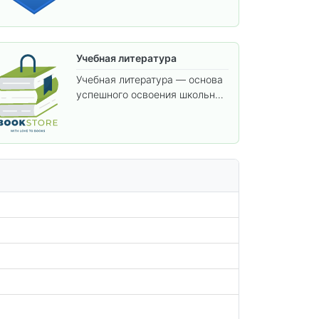
изучения предметов.
Учебная литература
Учебная литература — основа
успешного освоения школьной
программы. В этом разделе
собраны учебники и пособия,
которые помогут вам углубить
знания, подготовиться к
контрольным работам и
итоговой аттестации, а также
расширить кругозор по
предметам.