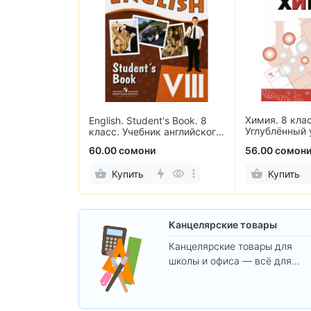
Химия. 8 клас
 для кассовых
English. Student's Book. 8
Углублённый 
чеков 57×40
класс. Учебник английского
ов)
языка
и
60.00 сомони
56.00 сомон
Купить
Купить
Канцелярские товары
Канцелярские товары для
школы и офиса — всё для
удобства, учёбы и творчества