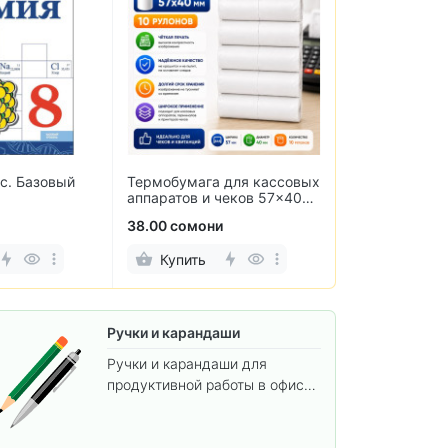
сс. Базовый
Термобумага для кассовых
3000 примеро
аппаратов и чеков 57×40
математике. С
мм (10 рулонов)
пределах 100.
38.00 сомони
15.00 сомони
Купить
Купить
Ручки и карандаши
Ручки и карандаши для
продуктивной работы в офисе
и учёбы.