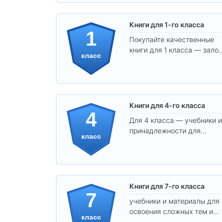
Книги для 1-го класса
1
Покупайте качественные
книги для 1 класса — залог
класс
уверенного и интересного
обучения вашего ребёнка!
Книги для 4-го класса
4
Для 4 класса — учебники и
принадлежности для
класс
уверенного освоения
программы.
Книги для 7-го класса
7
учебники и материалы для
освоения сложных тем и
класс
развития