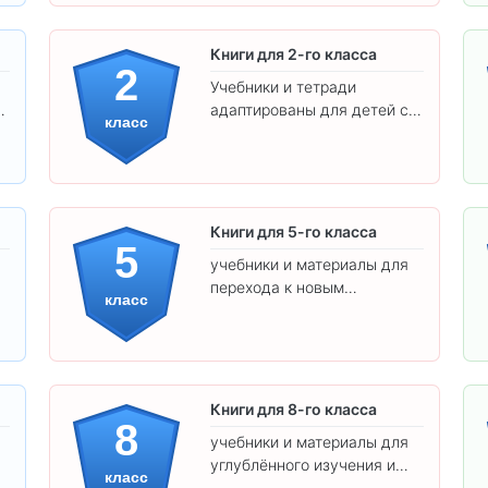
Книги для 2-го класса
2
Учебники и тетради
адаптированы для детей с
класс
яркими иллюстрациями и
удобным шрифтом. Все
товары соответствуют
школьным стандартам.
Книги для 5-го класса
5
учебники и материалы для
перехода к новым
класс
предметам и
самостоятельности.
Книги для 8-го класса
8
учебники и материалы для
углублённого изучения и
класс
подготовки к экзаменам.