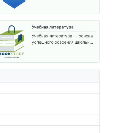
изучения предметов.
Учебная литература
Учебная литература — основа
успешного освоения школьной
программы. В этом разделе
собраны учебники и пособия,
которые помогут вам углубить
знания, подготовиться к
контрольным работам и
итоговой аттестации, а также
расширить кругозор по
предметам.