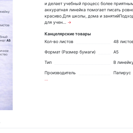
и делает учебный процесс более приятным
аккуратная линейка помогает писать ровн
красиво.Для школы, дома и занятийПодхо
для учен...
→
Канцелярские товары
Кол-во листов
48 листо
Формат (Размер бумаги)
А5
Тип
В линейк
Производитель
Папирус
...