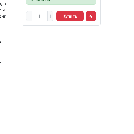
, а
о и
дит
Купить
в
у