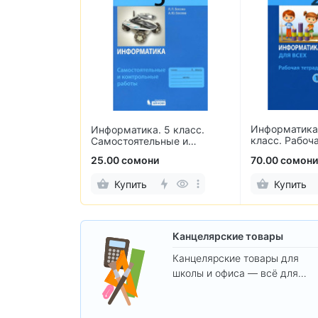
Информатика 
лекательные
Информатика. 5 класс.
класс. Рабоча
по обучению
Самостоятельные и
2-х частях
контрольные работы
25.00 сомони
70.00 сомони
Купить
Купить
Канцелярские товары
Канцелярские товары для
школы и офиса — всё для
удобства, учёбы и творчества