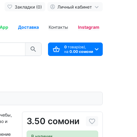
Закладки (0)
Личный кабинет
App
Доставка
Контакты
Instagram
0
товар(ов),
на
0.00 сомони
чебы,
3.50 сомони
во и
оение
В наличии