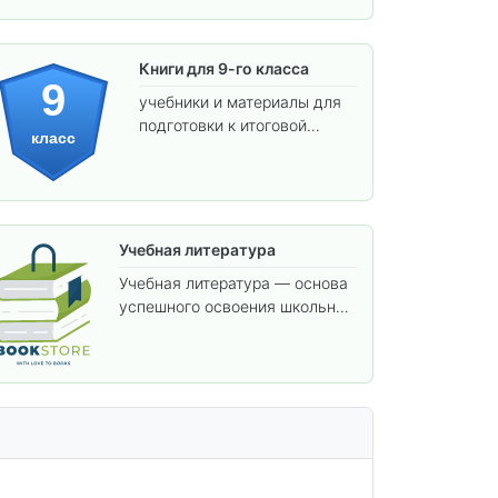
Книги для 9-го класса
9
учебники и материалы для
подготовки к итоговой
класс
аттестации и углублённого
изучения предметов.
Учебная литература
Учебная литература — основа
успешного освоения школьной
программы. В этом разделе
собраны учебники и пособия,
которые помогут вам углубить
знания, подготовиться к
контрольным работам и
итоговой аттестации, а также
расширить кругозор по
предметам.