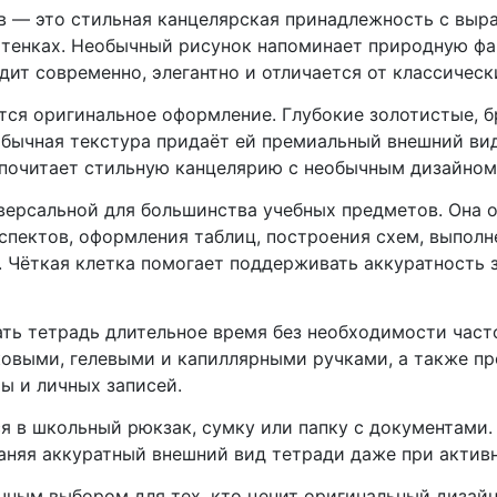
в — это стильная канцелярская принадлежность с выр
ттенках. Необычный рисунок напоминает природную фа
дит современно, элегантно и отличается от классичес
тся оригинальное оформление. Глубокие золотистые, 
бычная текстура придаёт ей премиальный внешний вид
дпочитает стильную канцелярию с необычным дизайном
иверсальной для большинства учебных предметов. Она 
спектов, оформления таблиц, построения схем, выполн
. Чёткая клетка помогает поддерживать аккуратность 
ать тетрадь длительное время без необходимости част
овыми, гелевыми и капиллярными ручками, а также 
ы и личных записей.
 в школьный рюкзак, сумку или папку с документами.
аняя аккуратный внешний вид тетради даже при актив
чным выбором для тех, кто ценит оригинальный дизайн