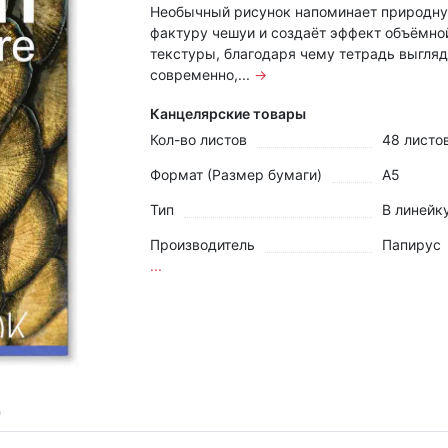
Необычный рисунок напоминает природн
фактуру чешуи и создаёт эффект объёмно
текстуры, благодаря чему тетрадь выгляд
современно,...
→
Канцелярские товары
Кол-во листов
48 листо
Формат (Размер бумаги)
А5
Тип
В линейк
Производитель
Папирус
...