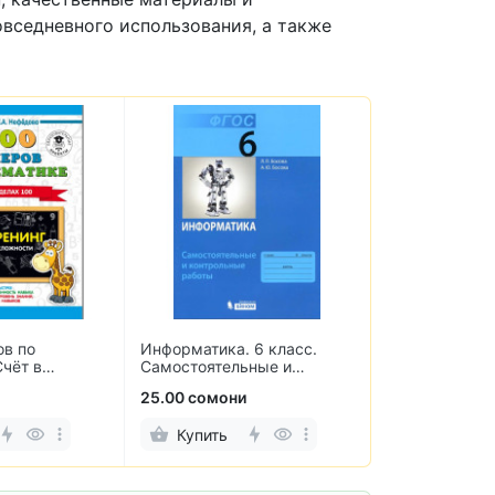
овседневного использования, а также
ов по
Информатика. 6 класс.
Термобумага 
Счёт в
Самостоятельные и
аппаратов и 
. 3 класс
контрольные работы
мм (10 рулоно
25.00 сомони
38.00 сомони
Купить
Купить