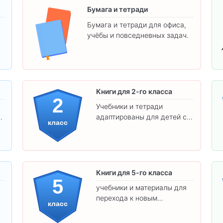
Бумага и тетради
Бумага и тетради для офиса,
учёбы и повседневных задач.
.
Книги для 2-го класса
2
Учебники и тетради
адаптированы для детей с
класс
яркими иллюстрациями и
удобным шрифтом. Все
товары соответствуют
школьным стандартам.
Книги для 5-го класса
5
учебники и материалы для
перехода к новым
класс
предметам и
самостоятельности.