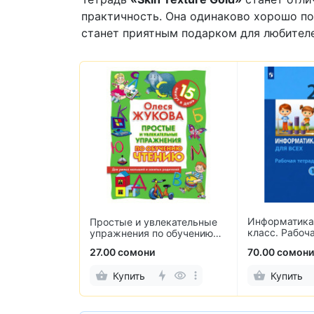
практичность. Она одинаково хорошо по
станет приятным подарком для любител
Информатика 
 класс. В 2-х
Простые и увлекательные
класс. Рабоча
ина, Коровина,
упражнения по обучению
2-х частях
оровин
чтению
27.00 сомони
70.00 сомони
Купить
Купить