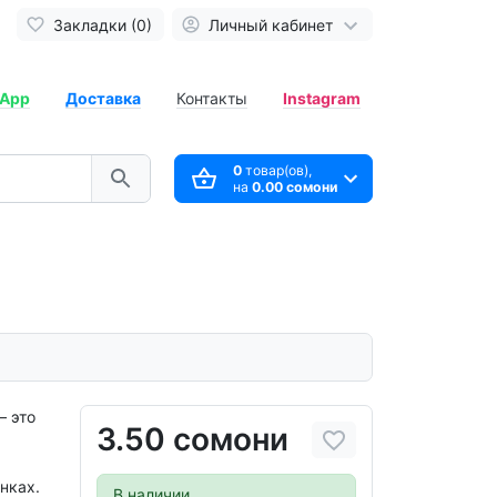
Закладки (0)
Личный кабинет
App
Доставка
Контакты
Instagram
0
товар(ов),
на
0.00 сомони
— это
3.50 сомони
нках.
В наличии