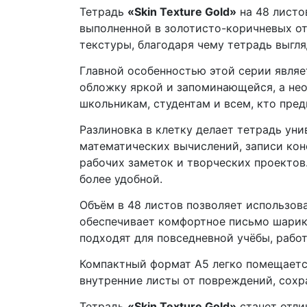
Тетрадь
«Skin Texture Gold»
на 48 листо
выполненной в золотисто-коричневых о
текстуры, благодаря чему тетрадь выгля
Главной особенностью этой серии являе
обложку яркой и запоминающейся, а нео
школьникам, студентам и всем, кто пре
Разлиновка в клетку делает тетрадь ун
математических вычислений, записи кон
рабочих заметок и творческих проектов
более удобной.
Объём в 48 листов позволяет использов
обеспечивает комфортное письмо шарик
подходят для повседневной учёбы, работ
Компактный формат А5 легко помещается
внутренние листы от повреждений, сохр
Тетрадь
«Skin Texture Gold»
станет отли