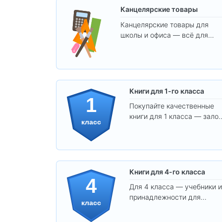
Канцелярские товары
Канцелярские товары для
школы и офиса — всё для
удобства, учёбы и творчества
Книги для 1-го класса
1
Покупайте качественные
книги для 1 класса — залог
класс
уверенного и интересного
обучения вашего ребёнка!
Книги для 4-го класса
4
Для 4 класса — учебники и
принадлежности для
класс
уверенного освоения
программы.