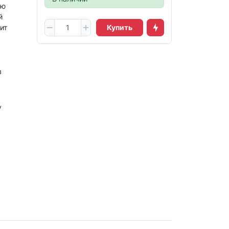
ую
й
ит
Купить
в
у