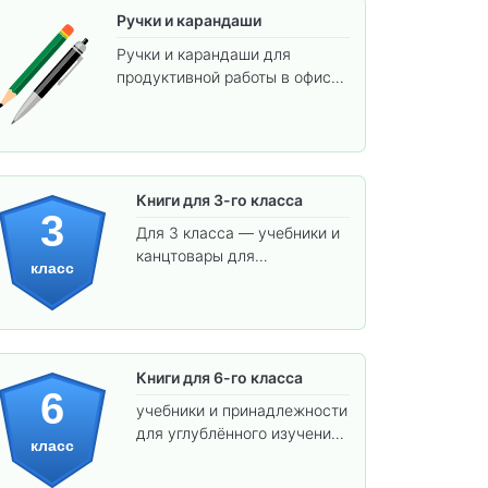
Ручки и карандаши
Ручки и карандаши для
продуктивной работы в офисе
и учёбы.
Книги для 3-го класса
3
Для 3 класса — учебники и
канцтовары для
класс
углублённого обучения.
Книги для 6-го класса
6
учебники и принадлежности
для углублённого изучения
класс
предметов и подготовки к
взрослой школе.