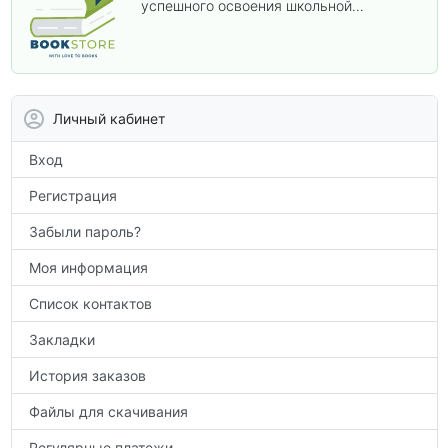
успешного освоения школьной
программы. В этом разделе собраны
учебники и пособия, которые помогут
вам углубить знания, подготовиться к
контрольным работам и итоговой
аттестации, а также расширить кругозор
Личный кабинет
по предметам.
Вход
Регистрация
Забыли пароль?
Моя информация
Список контактов
Закладки
История заказов
Файлы для скачивания
Регулярные платежи