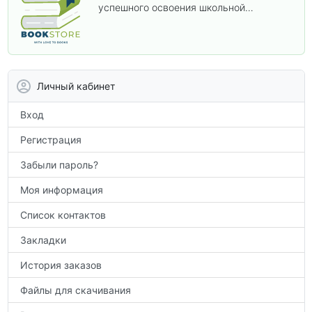
успешного освоения школьной
программы. В этом разделе собраны
учебники и пособия, которые помогут
вам углубить знания, подготовиться к
контрольным работам и итоговой
аттестации, а также расширить кругозор
Личный кабинет
по предметам.
Вход
Регистрация
Забыли пароль?
Моя информация
Список контактов
Закладки
История заказов
Файлы для скачивания