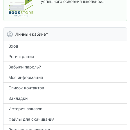
успешного освоения школьной
программы. В этом разделе собраны
учебники и пособия, которые помогут
вам углубить знания, подготовиться к
контрольным работам и итоговой
аттестации, а также расширить кругозор
Личный кабинет
по предметам.
Вход
Регистрация
Забыли пароль?
Моя информация
Список контактов
Закладки
История заказов
Файлы для скачивания
Регулярные платежи