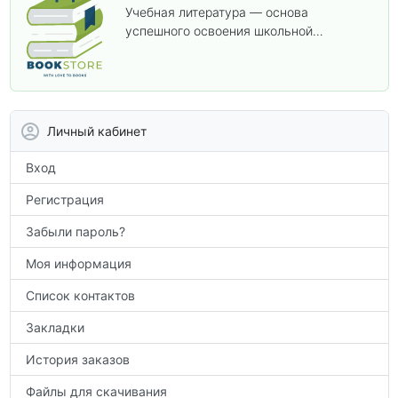
Учебная литература — основа
успешного освоения школьной
программы. В этом разделе собраны
учебники и пособия, которые помогут
вам углубить знания, подготовиться к
контрольным работам и итоговой
аттестации, а также расширить кругозор
Личный кабинет
по предметам.
Вход
Регистрация
Забыли пароль?
Моя информация
Список контактов
Закладки
История заказов
Файлы для скачивания