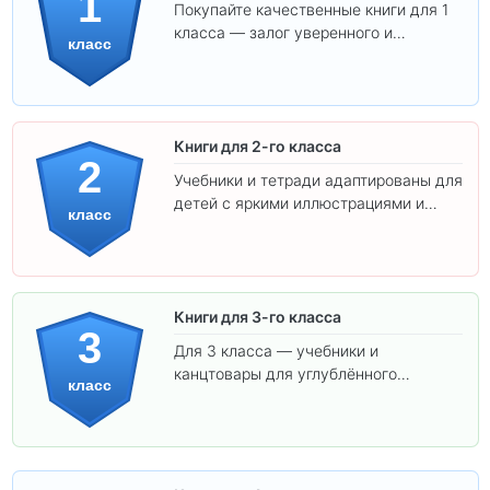
1
Покупайте качественные книги для 1
класса — залог уверенного и
класс
интересного обучения вашего
ребёнка!
Книги для 2-го класса
2
Учебники и тетради адаптированы для
детей с яркими иллюстрациями и
класс
удобным шрифтом. Все товары
соответствуют школьным стандартам.
Книги для 3-го класса
3
Для 3 класса — учебники и
канцтовары для углублённого
класс
обучения.