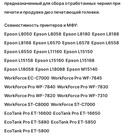
предназначенный для сбора отработанных чернил при
печати и продувке дюз печатающей головки.
Совместимость принтеров и МФУ:
Epson L8050
Epson L8058
Epson L8180
Epson L8188
Epson L8168
Epson L6570
Epson L6578
Epson L6558
Epson L6550
Epson L11160
Epson L15150
Epson L15158
Epson L15160
Epson L15168
Epson L18058
Epson L18088
Epson M15140
WorkForce EC-C7000
WorkForce Pro WF-7845
WorkForce Pro WF-7840
WorkForce Pro WF-7830
WorkForce Pro WF-7820
WorkForce Pro WF-7310
WorkForce ST-C8000
WorkForce ST-C7000
EcoTank Pro ET-16600
EcoTank Pro ET-16650
EcoTank Pro ET-5880
EcoTank Pro ET-5850
EcoTank Pro ET-5800