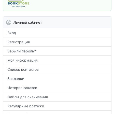
учебники и пособия, которые помогут
вам углубить знания, подготовиться к
контрольным работам и итоговой
аттестации, а также расширить кругозор
Личный кабинет
по предметам.
Вход
Регистрация
Забыли пароль?
Моя информация
Список контактов
Закладки
История заказов
Файлы для скачивания
Регулярные платежи