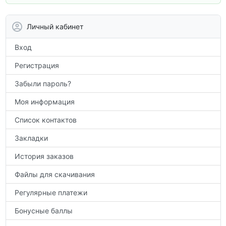
вам углубить знания, подготовиться к
контрольным работам и итоговой
аттестации, а также расширить кругозор
Личный кабинет
по предметам.
Вход
Регистрация
Забыли пароль?
Моя информация
Список контактов
Закладки
История заказов
Файлы для скачивания
Регулярные платежи
Бонусные баллы