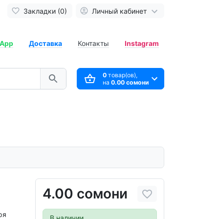
Закладки (0)
Личный кабинет
App
Доставка
Контакты
Instagram
0
товар(ов),
на
0.00 сомони
4.00 сомони
ря
В наличии