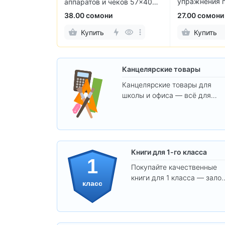
упражнения 
ина, Коровина,
аппаратов и чеков 57×40
чтению
оровин
мм (10 рулонов)
38.00 сомони
27.00 сомони
Купить
Купить
Канцелярские товары
Канцелярские товары для
школы и офиса — всё для
удобства, учёбы и творчества
Книги для 1-го класса
1
Покупайте качественные
книги для 1 класса — залог
класс
уверенного и интересного
обучения вашего ребёнка!