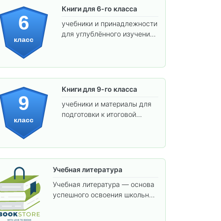
Книги для 6-го класса
6
учебники и принадлежности
для углублённого изучения
класс
предметов и подготовки к
взрослой школе.
Книги для 9-го класса
9
учебники и материалы для
подготовки к итоговой
класс
аттестации и углублённого
изучения предметов.
Учебная литература
Учебная литература — основа
успешного освоения школьной
программы. В этом разделе
собраны учебники и пособия,