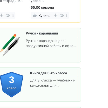
я тетрадь. В
уровень
класс. Учебни
языка
65.00 сомони
60.00 сомони
Купить
Купить
Ручки и карандаши
Ручки и карандаши для
продуктивной работы в офисе
и учёбы.
Книги для 3-го класса
3
Для 3 класса — учебники и
канцтовары для
класс
углублённого обучения.