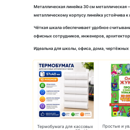
Металлическая линейка 30 см
металлическая
—
металлическому корпусу линейка устойчива к 
Чёткая шкала обеспечивает удобное считывани
офисных сотрудников, инженеров, архитектор
Идеальна для школы, офиса, дома, чертёжных 
Простые и ув
 класс. В 2-х
Термобумага для кассовых