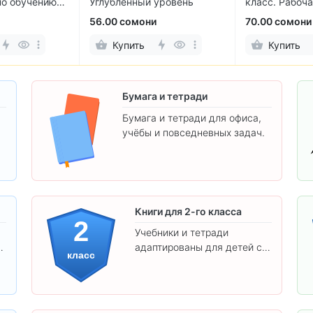
по обучению
Углублённый уровень
класс. Рабоча
2-х частях
56.00 сомони
70.00 сомони
Купить
Купить
Бумага и тетради
Бумага и тетради для офиса,
учёбы и повседневных задач.
.
Книги для 2-го класса
2
Учебники и тетради
адаптированы для детей с
класс
яркими иллюстрациями и
удобным шрифтом. Все
товары соответствуют
школьным стандартам.