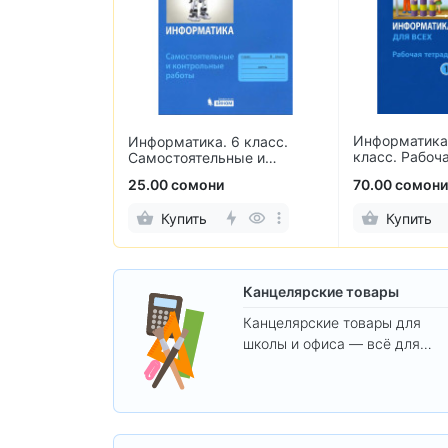
Информатика 
 5 класс.
Информатика. 6 класс.
класс. Рабоча
ьные и
Самостоятельные и
2-х частях
 работы
контрольные работы
и
25.00 сомони
70.00 сомони
Купить
Купить
Канцелярские товары
Канцелярские товары для
школы и офиса — всё для
удобства, учёбы и творчества