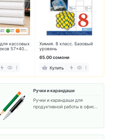
для кассовых
Химия. 8 класс. Базовый
Простые и ув
чеков 57×40
уровень
упражнения п
ов)
чтению
65.00 сомони
27.00 сомони
Купить
Купить
Ручки и карандаши
Ручки и карандаши для
продуктивной работы в офисе
и учёбы.