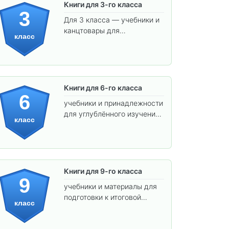
Книги для 3-го класса
3
Для 3 класса — учебники и
канцтовары для
класс
углублённого обучения.
Книги для 6-го класса
6
учебники и принадлежности
для углублённого изучения
класс
предметов и подготовки к
взрослой школе.
Книги для 9-го класса
9
учебники и материалы для
подготовки к итоговой
класс
аттестации и углублённого
изучения предметов.