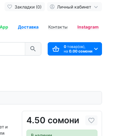
Закладки (0)
Личный кабинет
App
Доставка
Контакты
Instagram
0
товар(ов),
на
0.00 сомони
4.50 сомони
ет и
для
В наличии