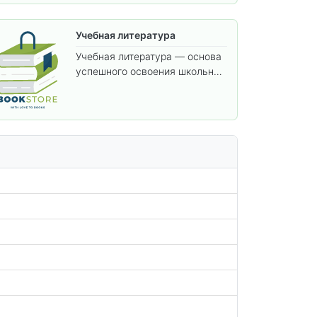
Учебная литература
Учебная литература — основа
успешного освоения школьной
программы. В этом разделе
собраны учебники и пособия,
которые помогут вам углубить
знания, подготовиться к
контрольным работам и
итоговой аттестации, а также
расширить кругозор по
предметам.