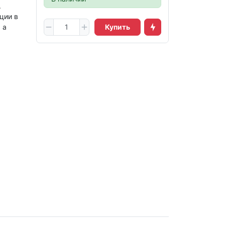
.
ции в
 а
Купить