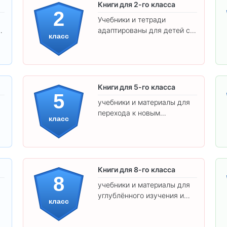
Книги для 2-го класса
2
Учебники и тетради
адаптированы для детей с
класс
яркими иллюстрациями и
удобным шрифтом. Все
товары соответствуют
школьным стандартам.
Книги для 5-го класса
5
учебники и материалы для
перехода к новым
класс
предметам и
самостоятельности.
Книги для 8-го класса
8
учебники и материалы для
углублённого изучения и
класс
подготовки к экзаменам.