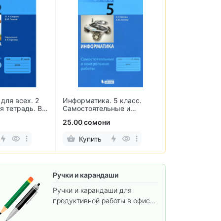
для всех. 2
Информатика. 5 класс.
Термобумага 
я тетрадь. В
Самостоятельные и
аппаратов и 
контрольные работы
мм (10 рулоно
25.00 сомони
38.00 сомони
Купить
Купить
Ручки и карандаши
Ручки и карандаши для
продуктивной работы в офисе
и учёбы.