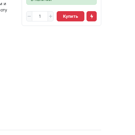
м и
оту
Купить