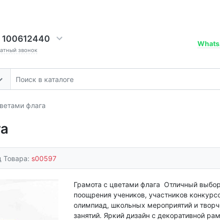
 100612440
Whats
ратный звонок
цветами флага
га
д Товара:
s00597
Грамота с цветами флага Отличный выбор
поощрения учеников, участников конкурсо
олимпиад, школьных мероприятий и творч
занятий. Яркий дизайн с декоративной рам