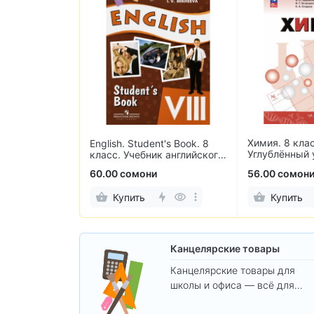
Химия. 8 клас
лекательные
English. Student's Book. 8
Углублённый 
по обучению
класс. Учебник английского
языка
60.00 сомони
56.00 сомон
Купить
Купить
Канцелярские товары
Канцелярские товары для
школы и офиса — всё для
удобства, учёбы и творчества