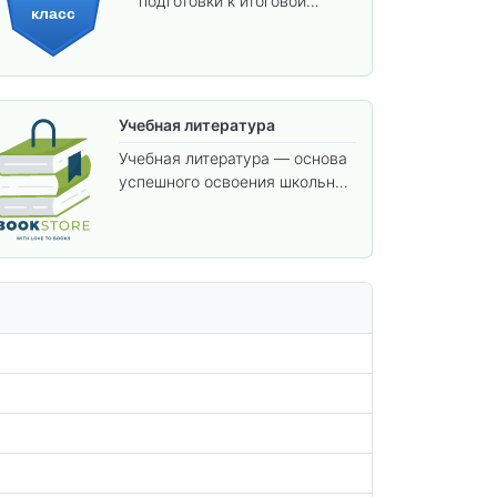
подготовки к итоговой
класс
аттестации и углублённого
изучения предметов.
Учебная литература
Учебная литература — основа
успешного освоения школьной
программы. В этом разделе
собраны учебники и пособия,
которые помогут вам углубить
знания, подготовиться к
контрольным работам и
итоговой аттестации, а также
расширить кругозор по
предметам.