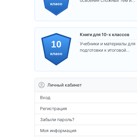
освоения сложных тем и
класс
развития
самостоятельности.
Книги для 10-х классов
10
Учебники и материалы для
подготовки к итоговой
класс
аттестации и углублённого
изучения предметов 10
класса.
Личный кабинет
Вход
Регистрация
Забыли пароль?
Моя информация