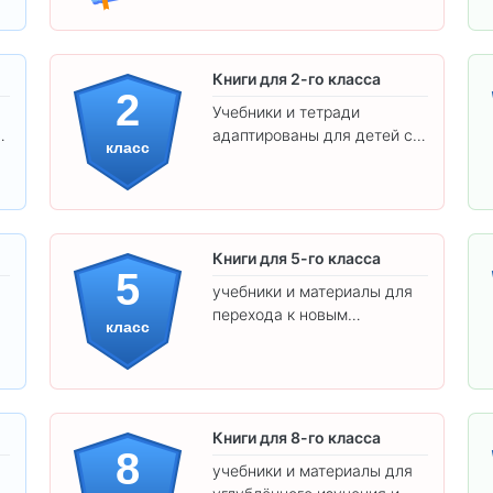
Книги для 2-го класса
2
Учебники и тетради
адаптированы для детей с
класс
яркими иллюстрациями и
удобным шрифтом. Все
товары соответствуют
школьным стандартам.
Книги для 5-го класса
5
учебники и материалы для
перехода к новым
класс
предметам и
самостоятельности.
Книги для 8-го класса
8
учебники и материалы для