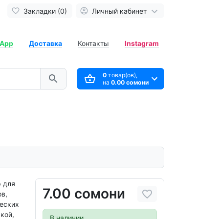
Закладки (0)
Личный кабинет
App
Доставка
Контакты
Instagram
0
товар(ов),
на
0.00 сомони
 для
7.00 сомони
в,
еских
кой,
В наличии