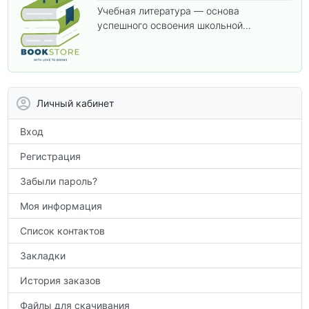
Учебная литература — основа
успешного освоения школьной
программы. В этом разделе собраны
учебники и пособия, которые помогут
вам углубить знания, подготовиться к
контрольным работам и итоговой
аттестации, а также расширить кругозор
Личный кабинет
по предметам.
Вход
Регистрация
Забыли пароль?
Моя информация
Список контактов
Закладки
История заказов
Файлы для скачивания