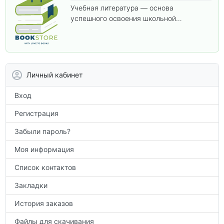
Учебная литература — основа
успешного освоения школьной
программы. В этом разделе собраны
учебники и пособия, которые помогут
вам углубить знания, подготовиться к
контрольным работам и итоговой
аттестации, а также расширить кругозор
Личный кабинет
по предметам.
Вход
Регистрация
Забыли пароль?
Моя информация
Список контактов
Закладки
История заказов
Файлы для скачивания