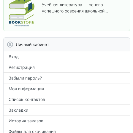
Учебная литература — основа
успешного освоения школьной
программы. В этом разделе собраны
учебники и пособия, которые помогут
вам углубить знания, подготовиться к
контрольным работам и итоговой
аттестации, а также расширить кругозор
Личный кабинет
по предметам.
Вход
Регистрация
Забыли пароль?
Моя информация
Список контактов
Закладки
История заказов
Файлы для скачивания