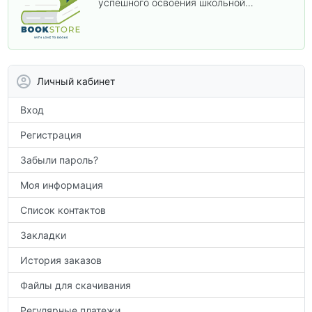
успешного освоения школьной
программы. В этом разделе собраны
учебники и пособия, которые помогут
вам углубить знания, подготовиться к
контрольным работам и итоговой
аттестации, а также расширить кругозор
Личный кабинет
по предметам.
Вход
Регистрация
Забыли пароль?
Моя информация
Список контактов
Закладки
История заказов
Файлы для скачивания
Регулярные платежи