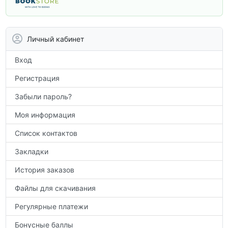
учебники и пособия, которые помогут
вам углубить знания, подготовиться к
контрольным работам и итоговой
аттестации, а также расширить кругозор
Личный кабинет
по предметам.
Вход
Регистрация
Забыли пароль?
Моя информация
Список контактов
Закладки
История заказов
Файлы для скачивания
Регулярные платежи
Бонусные баллы