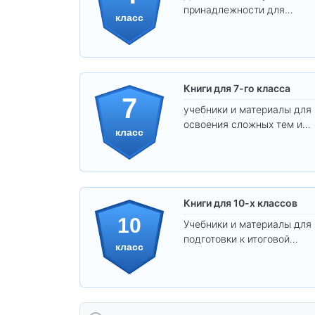
принадлежности для
класс
уверенного освоения
программы.
Книги для 7-го класса
7
учебники и материалы для
освоения сложных тем и
класс
развития
самостоятельности.
Книги для 10-х классов
10
Учебники и материалы для
подготовки к итоговой
класс
аттестации и углублённого
изучения предметов 10
класса.