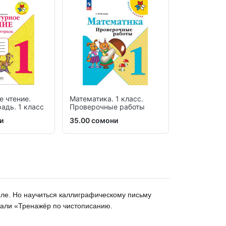
е чтение.
Математика. 1 класс.
Математика.
адь. 1 класс
Проверочные работы
Рабочая тет
частях
и
35.00 сомони
40.00 сомо
оле. Но научиться каллиграфическому письму
отали «Тренажёр по чистописанию.