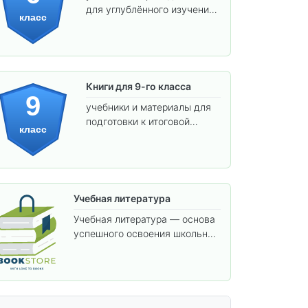
для углублённого изучения
класс
предметов и подготовки к
взрослой школе.
Книги для 9-го класса
9
учебники и материалы для
подготовки к итоговой
класс
аттестации и углублённого
изучения предметов.
Учебная литература
Учебная литература — основа
успешного освоения школьной
программы. В этом разделе
собраны учебники и пособия,
которые помогут вам углубить
знания, подготовиться к
контрольным работам и