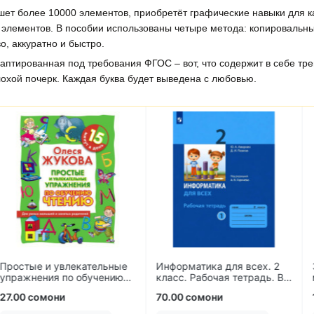
шет более 10000 элементов, приобретёт графические навыки для к
 элементов. В пособии использованы четыре метода: копировальны
о, аккуратно и быстро.
птированная под требования ФГОС – вот, что содержит в себе тре
лохой почерк. Каждая буква будет выведена с любовью.
лекательные
Информатика для всех. 2
3000 пример
по обучению
класс. Рабочая тетрадь. В
математике. 
2-х частях
пределах 100
70.00 сомони
15.00 сомони