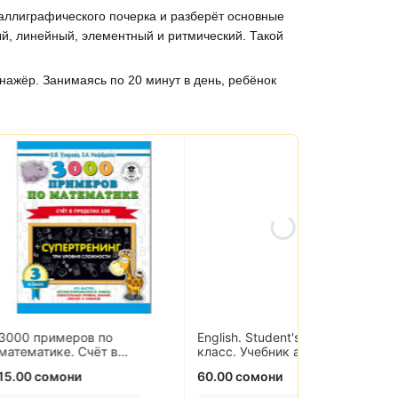
аллиграфического почерка и разберёт основные
й, линейный, элементный и ритмический. Такой
нажёр. Занимаясь по 20 минут в день, ребёнок
ов по
English. Student's Book. 8
Химия. 8 клас
Счёт в
класс. Учебник английского
уровень
. 3 класс
языка
60.00 сомони
65.00 сомони