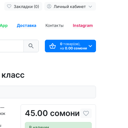
Закладки (0)
Личный кабинет
App
Доставка
Контакты
Instagram
0
товар(ов),
на
0.00 сомони
 класс
 —
45.00 сомони
нок
ы
В наличии