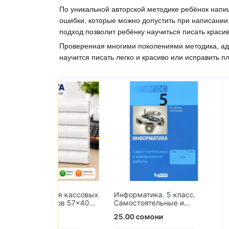
По уникальной авторской методике ребёнок напи
ошибки, которые можно допустить при написании
подход позволит ребёнку научиться писать красив
Проверенная многими поколениями методика, ада
научится писать легко и красиво или исправить п
Простые и ув
 для кассовых
Информатика. 5 класс.
упражнения 
чеков 57×40
Самостоятельные и
чтению
ов)
контрольные работы
и
25.00 сомони
27.00 сомони