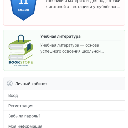
11
Учебники и материалы для подготовки
к итоговой аттестации и углублённого
класс
изучения предметов 11 класса.
Учебная литература
Учебная литература — основа
успешного освоения школьной
программы. В этом разделе собраны
учебники и пособия, которые помогут
вам углубить знания, подготовиться к
контрольным работам и итоговой
аттестации, а также расширить кругозор
Личный кабинет
по предметам.
Вход
Регистрация
Забыли пароль?
Моя информация