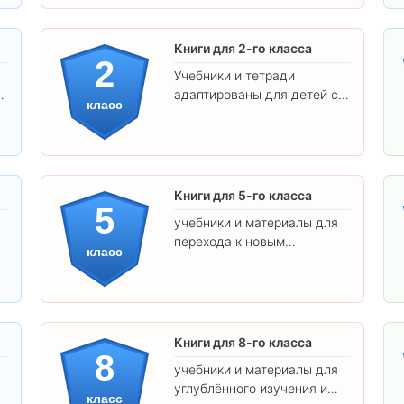
Книги для 2-го класса
2
Учебники и тетради
адаптированы для детей с
класс
яркими иллюстрациями и
удобным шрифтом. Все
товары соответствуют
школьным стандартам.
Книги для 5-го класса
5
учебники и материалы для
перехода к новым
класс
предметам и
самостоятельности.
Книги для 8-го класса
8
учебники и материалы для
углублённого изучения и
класс