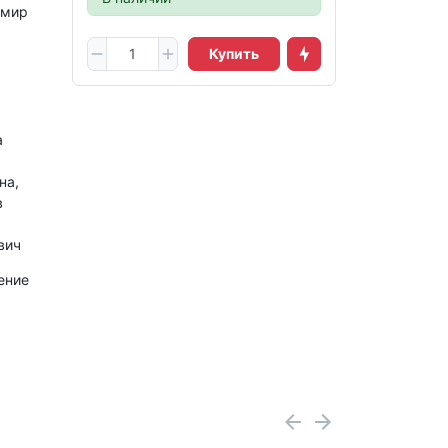
 мир
Купить
а
на,
в
вич
ение