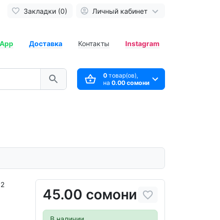
Закладки (0)
Личный кабинет
App
Доставка
Контакты
Instagram
0
товар(ов),
на
0.00 сомони
 2
45.00 сомони
В наличии