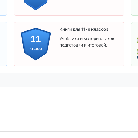
подготовки к экзаменам.
Книги для 11-х классов
11
Учебники и материалы для
подготовки к итоговой
класс
аттестации и углублённого
изучения предметов 11
класса.