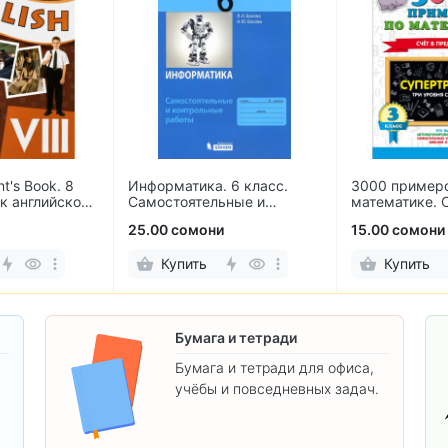
 6 класс.
3000 примеров по
Литература. 6
ьные и
математике. Счёт в
частях Полух
 работы
пределах 100. 3 класс
Журавлев, Ко
и
15.00 сомони
75.00 сомони
Купить
Купить
Бумага и тетради
Бумага и тетради для офиса,
учёбы и повседневных задач.
.