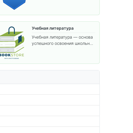
аттестации и углублённого
изучения предметов.
Учебная литература
Учебная литература — основа
успешного освоения школьной
программы. В этом разделе
собраны учебники и пособия,
которые помогут вам углубить
знания, подготовиться к
контрольным работам и
итоговой аттестации, а также
расширить кругозор по
предметам.