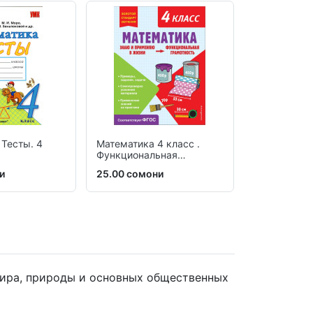
 Тесты. 4
Математика 4 класс .
Функционал
Функциональная
грамотность
грамотность
и
25.00 сомони
67.00 сомо
 мира, природы и основных общественных