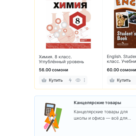
Информатика.
с.
English. Student's Book. 8
Самостоятел
уровень
класс. Учебник английского
контрольные
языка
и
60.00 сомони
25.00 сомон
Купить
Купить
Канцелярские товары
Канцелярские товары для
школы и офиса — всё для
удобства, учёбы и творчества