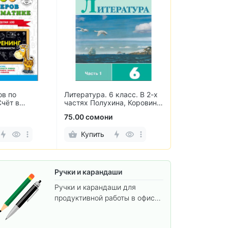
 класс. В 2-х
Информатика для всех. 2
Информатика.
ина, Коровина,
класс. Рабочая тетрадь. В
Самостоятель
ровин
2-х частях
контрольные 
70.00 сомони
25.00 сомони
Купить
Купить
Ручки и карандаши
Ручки и карандаши для
продуктивной работы в офисе
и учёбы.