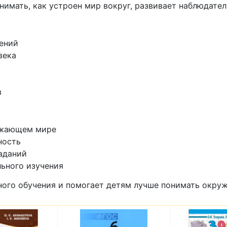
имать, как устроен мир вокруг, развивает наблюдател
ений
века
в
ужающем мире
ность
аданий
льного изучения
ьного обучения и помогает детям лучше понимать окр