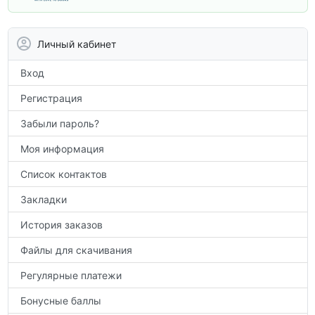
вам углубить знания, подготовиться к
контрольным работам и итоговой
аттестации, а также расширить кругозор
Личный кабинет
по предметам.
Вход
Регистрация
Забыли пароль?
Моя информация
Список контактов
Закладки
История заказов
Файлы для скачивания
Регулярные платежи
Бонусные баллы