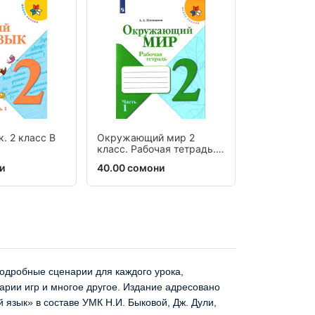
. 2 класс В
Окружающий мир 2
SPOTLIGHT 
класс. Рабочая тетрадь. В
Рабочая те
2-х частях
и
40.00 сомони
44.00 сомо
подробные сценарии для каждого урока,
арии игр и многое другое. Издание адресовано
 язык» в составе УМК Н.И. Быковой, Дж. Дули,