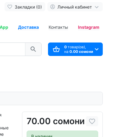
Закладки (0)
Личный кабинет
App
Доставка
Контакты
Instagram
0
товар(ов),
на
0.00 сомони
я
70.00 сомони
бные
ие
В наличии