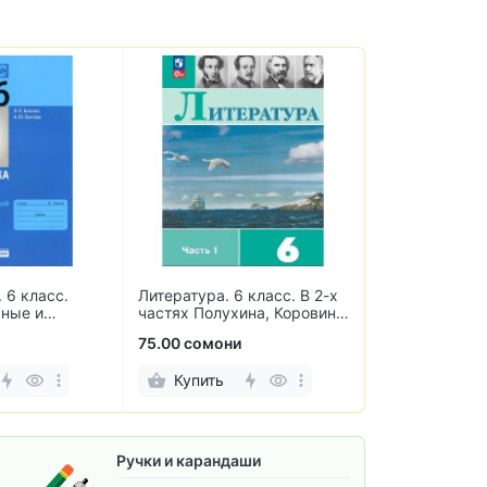
 6 класс.
Литература. 6 класс. В 2-х
English. Studen
ьные и
частях Полухина, Коровина,
класс. Учебни
работы
Журавлев, Коровин
языка
75.00 сомони
60.00 сомони
Купить
Купить
Ручки и карандаши