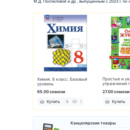
М.Д. Поспеловой и др., выпущенным с 2023 г. по н
Простые и ув
для всех. 2
Химия. 8 класс. Базовый
упражнения 
я тетрадь. В
уровень
чтению
65.00 сомони
27.00 сомони
Купить
Купить
Канцелярские товары