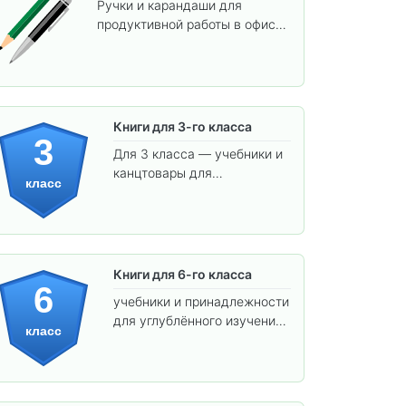
Ручки и карандаши для
продуктивной работы в офисе
и учёбы.
Книги для 3-го класса
3
Для 3 класса — учебники и
канцтовары для
класс
углублённого обучения.
Книги для 6-го класса
6
учебники и принадлежности
для углублённого изучения
класс
предметов и подготовки к
взрослой школе.