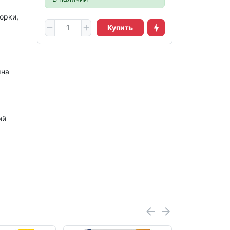
орки,
Купить
ына
ий