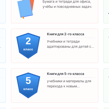
Бумага и тетради для офиса,
учёбы и повседневных задач.
.
Книги для 2-го класса
2
Учебники и тетради
адаптированы для детей с
класс
яркими иллюстрациями и
удобным шрифтом. Все
товары соответствуют
школьным стандартам.
Книги для 5-го класса
5
учебники и материалы для
перехода к новым
класс
предметам и
самостоятельности.