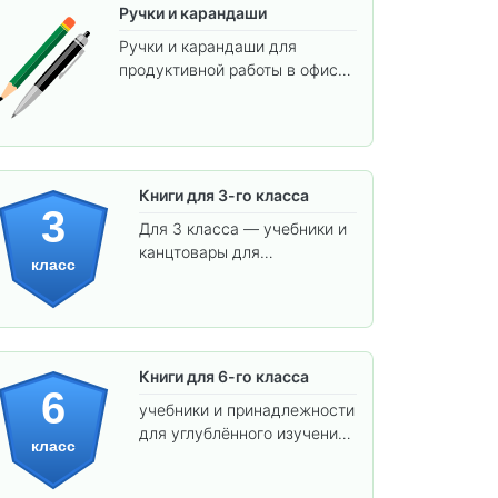
Ручки и карандаши
Ручки и карандаши для
продуктивной работы в офисе
и учёбы.
Книги для 3-го класса
3
Для 3 класса — учебники и
канцтовары для
класс
углублённого обучения.
Книги для 6-го класса
6
учебники и принадлежности
для углублённого изучения
класс
предметов и подготовки к
взрослой школе.