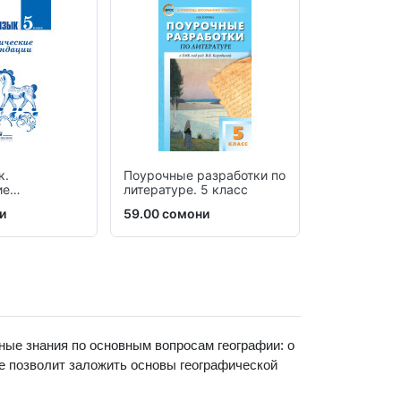
к.
Поурочные разработки по
Дидактичес
ие
литературе. 5 класс
материалы 
ии
математике
и
59.00 сомони
39.60 сомо
ные знания по основным вопросам географии: о
же позволит заложить основы географической