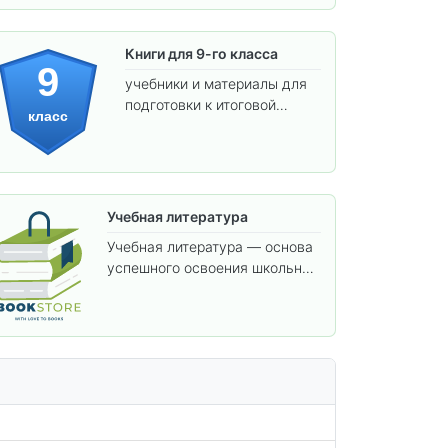
Книги для 9-го класса
9
учебники и материалы для
подготовки к итоговой
класс
аттестации и углублённого
изучения предметов.
Учебная литература
Учебная литература — основа
успешного освоения школьной
программы. В этом разделе
собраны учебники и пособия,
которые помогут вам углубить
знания, подготовиться к
контрольным работам и
итоговой аттестации, а также
расширить кругозор по
предметам.