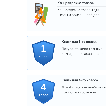
Канцелярские товары
Канцелярские товары для
школы и офиса — всё для
удобства, учёбы и творчества
Книги для 1-го класса
1
Покупайте качественные
книги для 1 класса — залог
класс
уверенного и интересного
обучения вашего ребёнка!
Книги для 4-го класса
4
Для 4 класса — учебники и
принадлежности для
класс
уверенного освоения
программы.