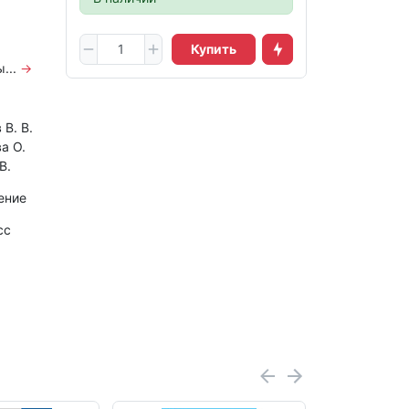
Купить
...
→
В. В.
а О.
В.
ение
сс