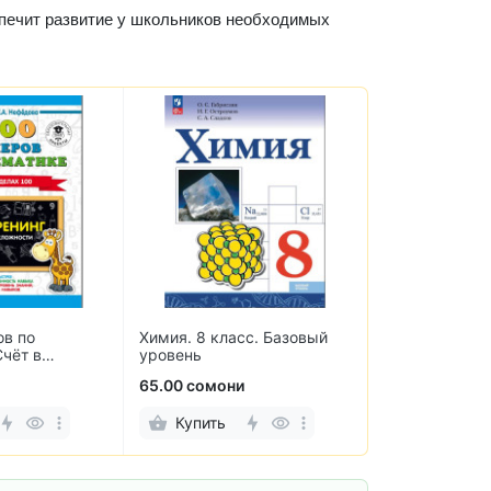
спечит развитие у школьников необходимых
ов по
Химия. 8 класс. Базовый
Термобумага 
Счёт в
уровень
аппаратов и 
. 3 класс
мм (10 рулоно
65.00 сомони
38.00 сомони
Купить
Купить