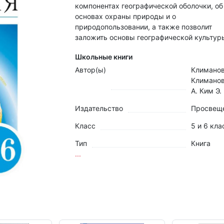
компонентах географической оболочки, об
основах охраны природы и о
природопользовании, а также позволит
заложить основы географической культуры
Школьные книги
Автор(ы)
Климанов 
Климанов
А. Ким Э. 
Издательство
Просвещ
Класс
5 и 6 кла
Тип
Книга
...