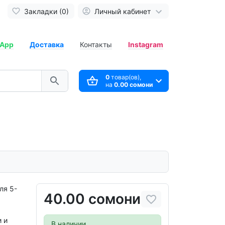
Закладки (0)
Личный кабинет
App
Доставка
Контакты
Instagram
0
товар(ов),
на
0.00 сомони
ля 5-
40.00 сомони
 и
В наличии