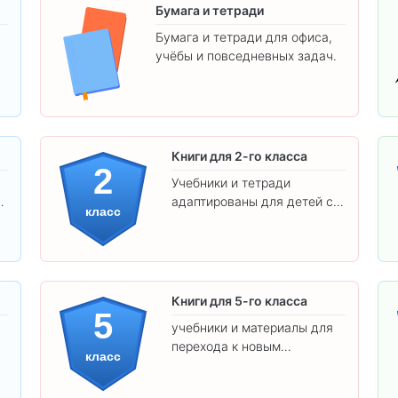
Бумага и тетради
Бумага и тетради для офиса,
учёбы и повседневных задач.
.
Книги для 2-го класса
2
Учебники и тетради
адаптированы для детей с
класс
яркими иллюстрациями и
удобным шрифтом. Все
товары соответствуют
школьным стандартам.
Книги для 5-го класса
5
учебники и материалы для
перехода к новым
класс
предметам и
самостоятельности.